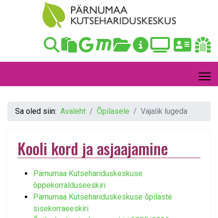
Sa oled siin:
Avaleht
Õpilasele
Vajalik lugeda
Kooli kord ja asjaajamine
Pärnumaa Kutsehariduskeskuse
õppekorralduseeskiri
Pärnumaa Kutsehariduskeskuse õpilaste
sisekorraeeskiri