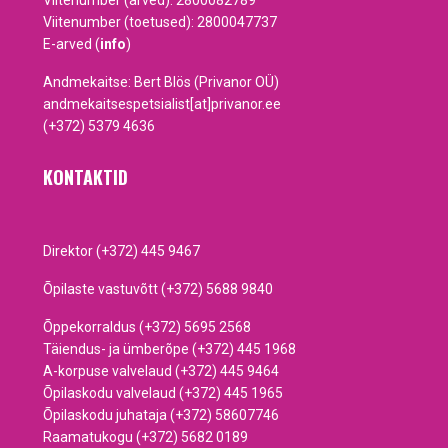
Viitenumber (arved): 2800082789
Viitenumber (toetused): 2800047737
E-arved (
info
)
Andmekaitse: Bert Blös (Privanor OÜ)
andmekaitsespetsialist[at]privanor.ee
(+372) 5379 4636
KONTAKTID
Direktor (+372) 445 9467
Õpilaste vastuvõtt (+372) 5688 9840
Õppekorraldus (+372) 5695 2568
Täiendus- ja ümberõpe (+372) 445 1968
A-korpuse valvelaud (+372) 445 9464
Õpilaskodu valvelaud (+372) 445 1965
Õpilaskodu juhataja (+372) 58607746
Raamatukogu (+372) 5682 0189