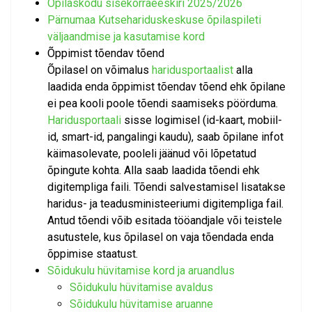
Õpilaskodu sisekorraeeskiri 2025/2026
Pärnumaa Kutsehariduskeskuse õpilaspileti
väljaandmise ja kasutamise kord
Õppimist tõendav tõend
Õpilasel on võimalus
haridusportaalist
alla
laadida enda õppimist tõendav tõend ehk õpilane
ei pea kooli poole tõendi saamiseks pöörduma.
Haridusportaali
sisse logimisel (id-kaart, mobiil-
id, smart-id, pangalingi kaudu), saab õpilane infot
käimasolevate, pooleli jäänud või lõpetatud
õpingute kohta. Alla saab laadida tõendi ehk
digitempliga faili. Tõendi salvestamisel lisatakse
haridus- ja teadusministeeriumi digitempliga fail.
Antud tõendi võib esitada tööandjale või teistele
asutustele, kus õpilasel on vaja tõendada enda
õppimise staatust.
Sõidukulu hüvitamise kord ja aruandlus
Sõidukulu hüvitamise avaldus
Sõidukulu hüvitamise aruanne