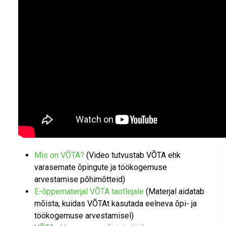
Mis on VÕTA?
(Video tutvustab VÕTA ehk
varasemate õpingute ja töökogemuse
arvestamise põhimõtteid)
E-õppematerjal VÕTA taotlejale
(Materjal aidatab
mõista, kuidas VÕTAt kasutada eelneva õpi- ja
töökogemuse arvestamisel)