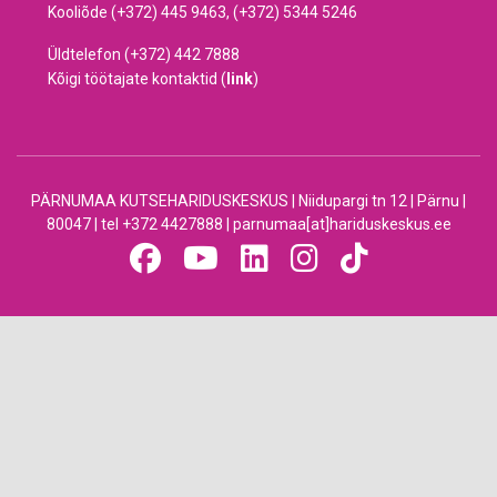
Kooliõde (+372) 445 9463, (+372) 5344 5246
Üldtelefon (+372) 442 7888
Kõigi töötajate kontaktid (
link
)
PÄRNUMAA KUTSEHARIDUSKESKUS | Niidupargi tn 12 | Pärnu |
80047 | tel +372 4427888 | parnumaa[at]hariduskeskus.ee