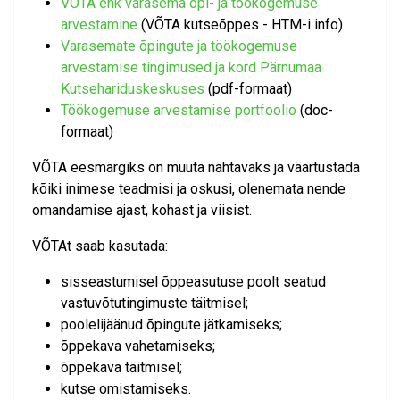
VÕTA ehk varasema õpi- ja töökogemuse
arvestamine
(VÕTA kutseõppes - HTM-i info)
Varasemate õpingute ja töökogemuse
arvestamise tingimused ja kord Pärnumaa
Kutsehariduskeskuses
(pdf-formaat)
Töökogemuse arvestamise portfoolio
(doc-
formaat)
VÕTA eesmärgiks on muuta nähtavaks ja väärtustada
kõiki inimese teadmisi ja oskusi, olenemata nende
omandamise ajast, kohast ja viisist.
VÕTAt saab kasutada:
sisseastumisel õppeasutuse poolt seatud
vastuvõtutingimuste täitmisel;
poolelijäänud õpingute jätkamiseks;
õppekava vahetamiseks;
õppekava täitmisel;
kutse omistamiseks.