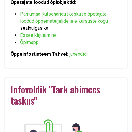
Õpetajate loodud õpiobjektid:
Pärnumaa Kutsehariduskeskuse õpetajate
loodud õppematerjalide ja e-kursuste kogu
sealhulgas ka
Essee kirjutamine
Õpimapp
Õppeinfosüsteem Tahvel:
juhendid
Infovoldik "Tark abimees
taskus"