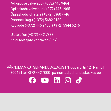
A-korpuse valvelaud (+372) 445 9464
Õpilaskodu valvelaud (+372) 445 1965
Õpilaskodu juhataja (+372) 58607746
Raamatukogu (+372) 5682 0189
Kooliõde (+372) 445 9463, (+372) 5344 5246
Üldtelefon (+372) 442 7888
Kõigi töötajate kontaktid (
link
)
PÄRNUMAA KUTSEHARIDUSKESKUS | Niidupargi tn 12 | Pärnu |
80047 | tel +372 4427888 | parnumaa[at]hariduskeskus.ee