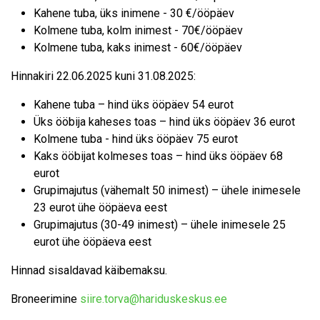
Kahene tuba, üks inimene - 30 €/ööpäev
Kolmene tuba, kolm inimest - 70€/ööpäev
Kolmene tuba, kaks inimest - 60€/ööpäev
Hinnakiri 22.06.2025 kuni 31.08.2025:
Kahene tuba – hind üks ööpäev 54 eurot
Üks ööbija kaheses toas – hind üks ööpäev 36 eurot
Kolmene tuba - hind üks ööpäev 75 eurot
Kaks ööbijat kolmeses toas – hind üks ööpäev 68
eurot
Grupimajutus (vähemalt 50 inimest) – ühele inimesele
23 eurot ühe ööpäeva eest
Grupimajutus (30-49 inimest) – ühele inimesele 25
eurot ühe ööpäeva eest
Hinnad sisaldavad käibemaksu.
Broneerimine
siire.torva@hariduskeskus.ee