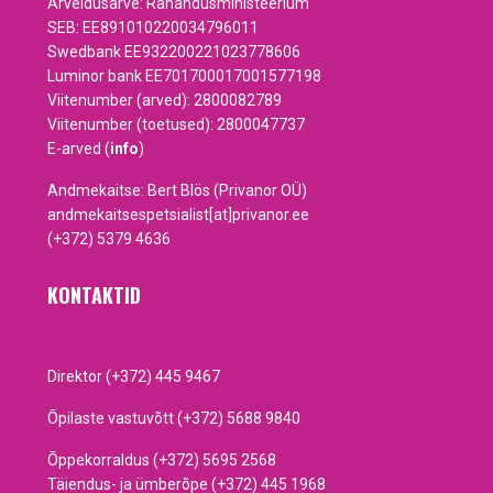
Arveldusarve: Rahandusministeerium
SEB: EE891010220034796011
Swedbank EE932200221023778606
Luminor bank EE701700017001577198
Viitenumber (arved): 2800082789
Viitenumber (toetused): 2800047737
E-arved (
info
)
Andmekaitse: Bert Blös (Privanor OÜ)
andmekaitsespetsialist[at]privanor.ee
(+372) 5379 4636
KONTAKTID
Direktor (+372) 445 9467
Õpilaste vastuvõtt (+372) 5688 9840
Õppekorraldus (+372) 5695 2568
Täiendus- ja ümberõpe (+372) 445 1968