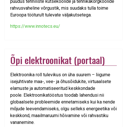
puudus tehniliste kutsekoolide ja tehnikakõrgkoolide
rahvusvaheline võrgustik, mis suudaks tulla toime
Euroopa tööturult tulevate väljakutsetega.
https://www.innotecs.eu/
Õpi elektroonikat (portaal)
Elektroonika roll tulevikus on üha suurem – liigume
isejuhtivate maa-, vee- ja õhusõidukite, virtuaalsete
elamuste ja automatiseeritud keskkondade
poole. Elektroonikatööstus toodab lahendusi nii
globaalsete probleemide ennetamiseks kui ka nende
mõjude leevendamiseks, olgu selleks energeetika või
keskkond, maailmaruumi hõivamine või rahvastiku
vananemine.