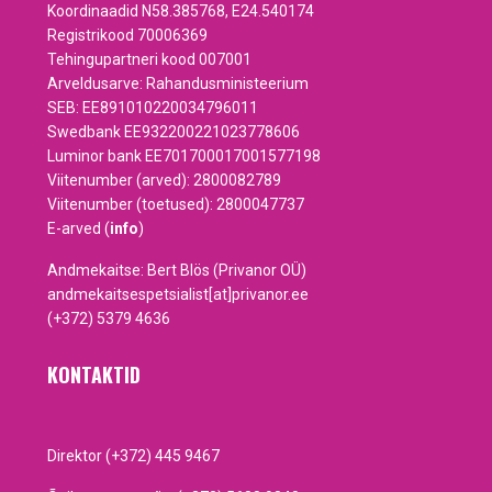
Koordinaadid N58.385768, E24.540174
Registrikood 70006369
Tehingupartneri kood 007001
Arveldusarve: Rahandusministeerium
SEB: EE891010220034796011
Swedbank EE932200221023778606
Luminor bank EE701700017001577198
Viitenumber (arved): 2800082789
Viitenumber (toetused): 2800047737
E-arved (
info
)
Andmekaitse: Bert Blös (Privanor OÜ)
andmekaitsespetsialist[at]privanor.ee
(+372) 5379 4636
KONTAKTID
Direktor (+372) 445 9467