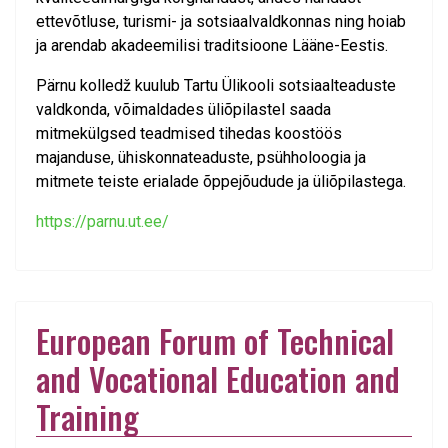
ettevõtluse, turismi- ja sotsiaalvaldkonnas ning hoiab
ja arendab akadeemilisi traditsioone Lääne-Eestis.
Pärnu kolledž kuulub Tartu Ülikooli sotsiaalteaduste
valdkonda, võimaldades üliõpilastel saada
mitmekülgsed teadmised tihedas koostöös
majanduse, ühiskonnateaduste, psühholoogia ja
mitmete teiste erialade õppejõudude ja üliõpilastega.
https://parnu.ut.ee/
European Forum of Technical
and Vocational Education and
Training