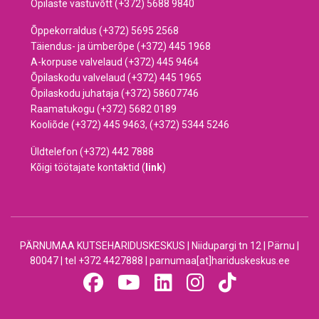
Õpilaste vastuvõtt (+372) 5688 9840
Õppekorraldus (+372) 5695 2568
Täiendus- ja ümberõpe (+372) 445 1968
A-korpuse valvelaud (+372) 445 9464
Õpilaskodu valvelaud (+372) 445 1965
Õpilaskodu juhataja (+372) 58607746
Raamatukogu (+372) 5682 0189
Kooliõde (+372) 445 9463, (+372) 5344 5246
Üldtelefon (+372) 442 7888
Kõigi töötajate kontaktid (
link
)
PÄRNUMAA KUTSEHARIDUSKESKUS | Niidupargi tn 12 | Pärnu |
80047 | tel +372 4427888 | parnumaa[at]hariduskeskus.ee