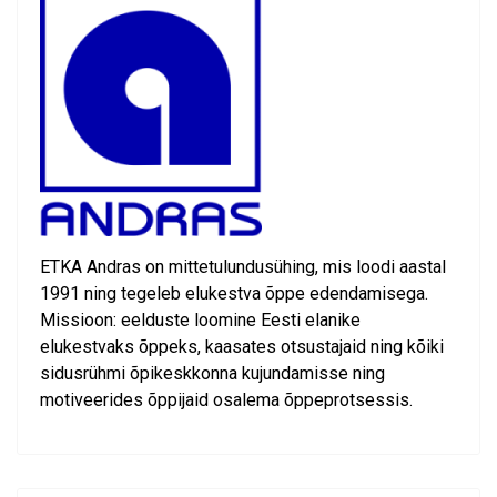
ETKA Andras on mittetulundusühing, mis loodi aastal
1991 ning tegeleb elukestva õppe edendamisega.
Missioon: eelduste loomine Eesti elanike
elukestvaks õppeks, kaasates otsustajaid ning kõiki
sidusrühmi õpikeskkonna kujundamisse ning
motiveerides õppijaid osalema õppeprotsessis.