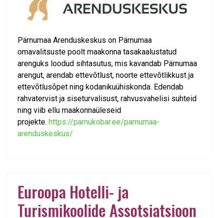
Pärnumaa Arenduskeskus on Pärnumaa
omavalitsuste poolt maakonna tasakaalustatud
arenguks loodud sihtasutus, mis kavandab Pärnumaa
arengut, arendab ettevõtlust, noorte ettevõtlikkust ja
ettevõtlusõpet ning kodanikuühiskonda. Edendab
rahvatervist ja siseturvalisust, rahvusvahelisi suhteid
ning viib ellu maakonnaüleseid
projekte.
https://parnukobar.ee/parnumaa-
arenduskeskus/
Euroopa Hotelli- ja
Turismikoolide Assotsiatsioon