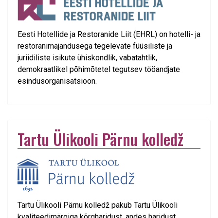
Eesti Hotellide ja Restoranide Liit (EHRL) on hotelli- ja
restoranimajandusega tegelevate füüsiliste ja
juriidiliste isikute ühiskondlik, vabatahtlik,
demokraatlikel põhimõtetel tegutsev tööandjate
esindusorganisatsioon.
Tartu Ülikooli Pärnu kolledž
Tartu Ülikooli Pärnu kolledž pakub Tartu Ülikooli
kvaliteedimärgiga kõrgharidust, andes haridust