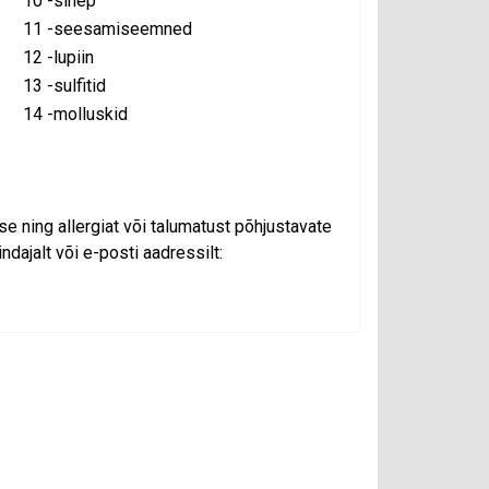
10 -sinep
11 -seesamiseemned
12 -lupiin
13 -sulfitid
14 -molluskid
e ning allergiat või talumatust põhjustavate
dajalt või e-posti aadressilt: