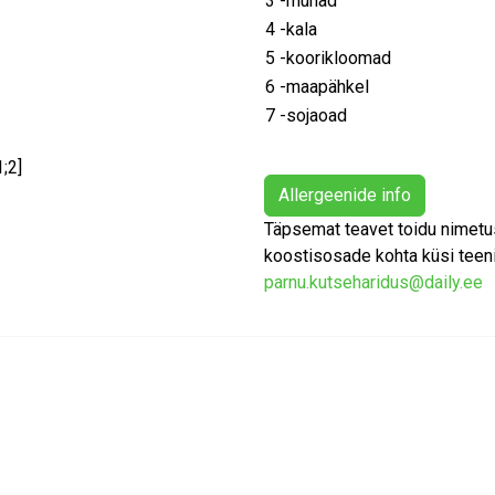
3 -munad
4 -kala
5 -koorikloomad
6 -maapähkel
7 -sojaoad
1;2]
Allergeenide info
Täpsemat teavet toidu nimetus
koostisosade kohta küsi teenin
parnu.kutseharidus@daily.ee