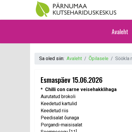
Avaleht
Sa oled siin:
Avaleht
Õpilasele
Söökla
Esmaspäev 15.06.2026
* Chilli con carne veisehakklihaga
Aurutatud brokoli
Keedetud kartulid
Keedetud riis
Peedisalat õunaga
Porgandi-maisisalat
Seemnesegu [11]