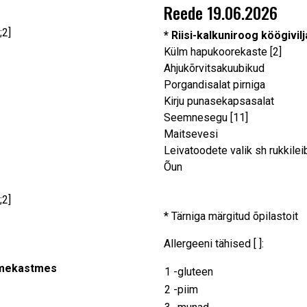
Reede 19.06.2026
;2]
* Riisi-kalkuniroog köögivil
Külm hapukoorekaste [2]
Ahjukõrvitsakuubikud
Porgandisalat pirniga
Kirju punasekapsasalat
Seemnesegu [11]
Maitsevesi
Leivatoodete valik sh rukkileib 
Õun
;2]
* Tärniga märgitud õpilastoit
Allergeeni tähised [ ]:
eemekastmes
1 -gluteen
2 -piim