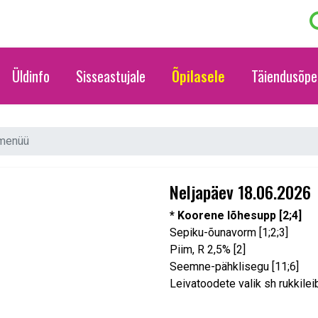
Üldinfo
Sisseastujale
Õpilasele
Täiendusõpe
 menüü
Neljapäev 18.06.2026
* Koorene lõhesupp [2;4]
Sepiku-õunavorm [1;2;3]
Piim, R 2,5% [2]
Seemne-pähklisegu [11;6]
Leivatoodete valik sh rukkileib 