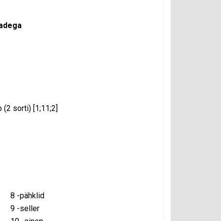
jadega
(2 sorti) [1;11;2]
8 -pähklid
9 -seller