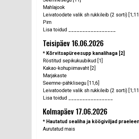
Mahlajook
Leivatoodete valik sh rukkileib (2 sorti) [1;11
Pirn
Lisa toidud _________________
Teisipäev 16.06.2026
* Kõrvitsapüreesupp kanalihaga [2]
Röstitud sepikukuubikud [1]
Kakao-kohupiimavaht [2]
Marjakaste
Seemne-pähklisegu [11;6]
Leivatoodete valik sh rukkileib (2 sorti) [1;11
Lisa toidud ________________
Kolmapäev 17.06.2026
* Hautatud sealiha ja köögiviljad prael
Aurutatud mais