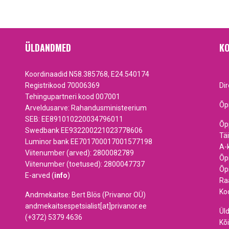
ÜLDANDMED
KO
Koordinaadid N58.385768, E24.540174
Registrikood 70006369
Di
Tehingupartneri kood 007001
Õp
Arveldusarve: Rahandusministeerium
SEB: EE891010220034796011
Õp
Swedbank EE932200221023778606
Tä
Luminor bank EE701700017001577198
A-
Viitenumber (arved): 2800082789
Õp
Viitenumber (toetused): 2800047737
Õp
E-arved (
info
)
Ra
Ko
Andmekaitse: Bert Blös (Privanor OÜ)
andmekaitsespetsialist[at]privanor.ee
Ül
(+372) 5379 4636
Kõi