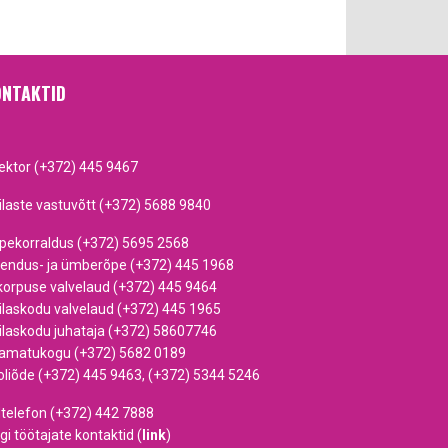
NTAKTID
rektor (+372) 445 9467
ilaste vastuvõtt (+372) 5688 9840
pekorraldus (+372) 5695 2568
iendus- ja ümberõpe (+372) 445 1968
korpuse valvelaud (+372) 445 9464
ilaskodu valvelaud (+372) 445 1965
ilaskodu juhataja (+372) 58607746
amatukogu (+372) 5682 0189
oliõde (+372) 445 9463, (+372) 5344 5246
dtelefon (+372) 442 7888
gi töötajate kontaktid (
link
)