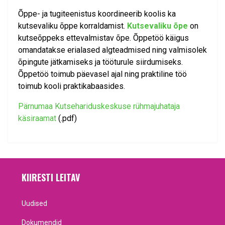
Õppe- ja tugiteenistus koordineerib koolis ka
kutsevaliku õppe korraldamist.
Kutsevaliku õpe
on
kutseõppeks ettevalmistav õpe. Õppetöö käigus
omandatakse erialased algteadmised ning valmisolek
õpingute jätkamiseks ja tööturule siirdumiseks.
Õppetöö toimub päevasel ajal ning praktiline töö
toimub kooli praktikabaasides.
Pärnumaa Kutsehariduskeskuse rühmajuhataja
käsiraamat
(.pdf)
KIIRESTI LEITAV
Uudised
Dokumendid