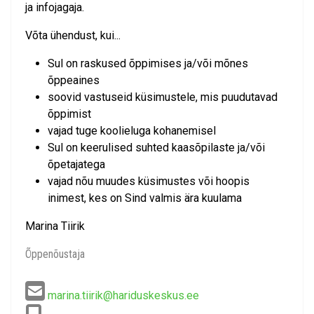
ja infojagaja.
Võta ühendust, kui...
Sul on raskused õppimises ja/või mõnes
õppeaines
soovid vastuseid küsimustele, mis puudutavad
õppimist
vajad tuge koolieluga kohanemisel
Sul on keerulised suhted kaasõpilaste ja/või
õpetajatega
vajad nõu muudes küsimustes või hoopis
inimest, kes on Sind valmis ära kuulama
Marina Tiirik
Õppenõustaja
marina.tiirik@hariduskeskus.ee