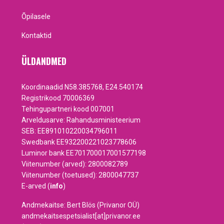
Õpilasele
Kontaktid
ÜLDANDMED
Koordinaadid N58.385768, E24.540174
Registrikood 70006369
Tehingupartneri kood 007001
Arveldusarve: Rahandusministeerium
SEB: EE891010220034796011
Swedbank EE932200221023778606
Luminor bank EE701700017001577198
Viitenumber (arved): 2800082789
Viitenumber (toetused): 2800047737
E-arved (
info
)
Andmekaitse: Bert Blös (Privanor OÜ)
andmekaitsespetsialist[at]privanor.ee