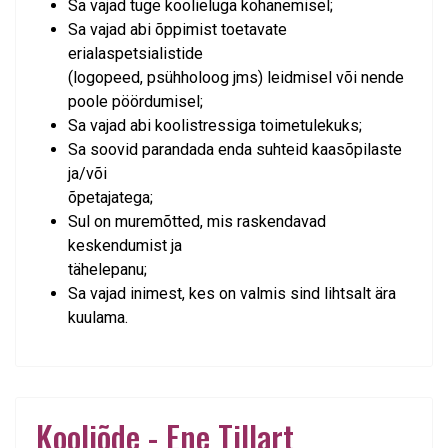
Sa vajad tuge koolieluga kohanemisel;
Sa vajad abi õppimist toetavate
erialaspetsialistide
(logopeed, psühholoog jms) leidmisel või nende
poole pöördumisel;
Sa vajad abi koolistressiga toimetulekuks;
Sa soovid parandada enda suhteid kaasõpilaste
ja/või
õpetajatega;
Sul on muremõtted, mis raskendavad
keskendumist ja
tähelepanu;
Sa vajad inimest, kes on valmis sind lihtsalt ära
kuulama.
Kooliõde - Ene Tillart