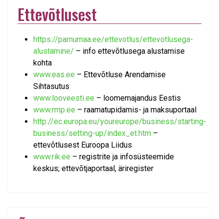
Ettevõtlusest
https://parnumaa.ee/ettevotlus/ettevotlusega-
alustamine/
– info ettevõtlusega alustamise
kohta
www.eas.ee
– Ettevõtluse Arendamise
Sihtasutus
www.looveesti.ee
– loomemajandus Eestis
www.rmp.ee
– raamatupidamis- ja maksuportaal
http://ec.europa.eu/youreurope/business/starting-
business/setting-up/index_et.htm
–
ettevõtlusest Euroopa Liidus
www.rik.ee
– registrite ja infosüsteemide
keskus; ettevõtjaportaal, äriregister