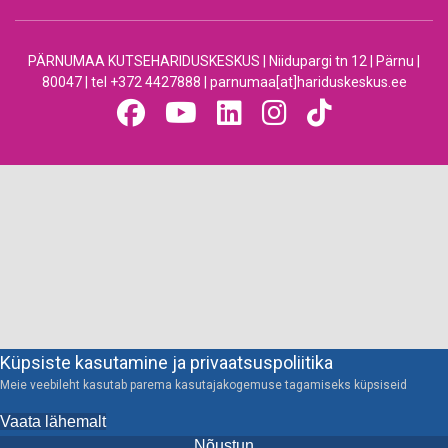
PÄRNUMAA KUTSEHARIDUSKESKUS | Niidupargi tn 12 | Pärnu |
80047 | tel +372 4427888 | parnumaa[at]hariduskeskus.ee
Küpsiste kasutamine ja privaatsuspoliitika
Meie veebileht kasutab parema kasutajakogemuse tagamiseks küpsiseid
Vaata lähemalt
Nõustun