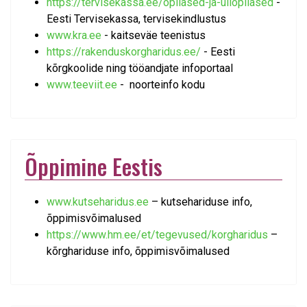
https://tervisekassa.ee/opilased-ja-uliopilased
-
Eesti Tervisekassa, tervisekindlustus
www.kra.ee
- kaitseväe teenistus
https://rakenduskorgharidus.ee/
- Eesti
kõrgkoolide ning tööandjate infoportaal
www.teeviit.ee
- noorteinfo kodu
Õppimine Eestis
www.kutseharidus.ee
– kutsehariduse info,
õppimisvõimalused
https://www.hm.ee/et/tegevused/korgharidus
–
kõrghariduse info, õppimisvõimalused