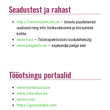
Seadustest ja rahast
https://www.tooelu.ee/et
– tööelu puudutavad
uudised ning info töökeskkonna ja töösuhete
kohta
www.ti.ee
– Tööinspektsiooni kodulehekülg
www.palgainfo.ee
– asjatundja palga alal
Tööotsingu portaalid
www.tootukassa.ee
www.cvkeskus.ee
www.cv.ee
https://goworkabit.com