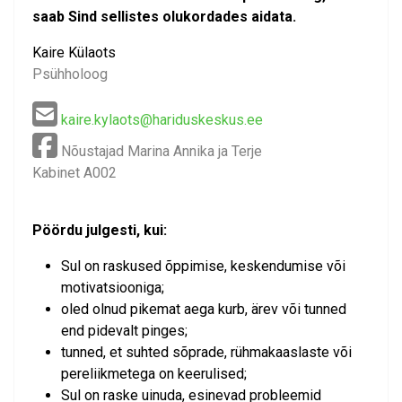
saab Sind sellistes olukordades aidata.
Kaire Külaots
Psühholoog
kaire.kylaots@hariduskeskus.ee
Nõustajad Marina Annika ja Terje
Kabinet A002
Pöördu julgesti, kui:
Sul on raskused õppimise, keskendumise või
motivatsiooniga;
oled olnud pikemat aega kurb, ärev või tunned
end pidevalt pinges;
tunned, et suhted sõprade, rühmakaaslaste või
pereliikmetega on keerulised;
Sul on raske uinuda, esinevad probleemid