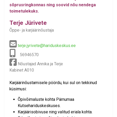
sõprusringkonnas ning soovid nõu nendega
toimetulekuks.
Terje Jürivete
Õppe- ja karjäärinõustaja
terje.jyrivete@hariduskeskus.ee
56946570
Nõustajad Annika ja Terje
Kabinet A010
Karjäärinõustamisele pöördu, kui sul on tekkinud
küsimusi:
Õpivõimaluste kohta Pärnumaa
Kutsehariduskeskuses.
Karjäärisobivuse ning valitud eriala kohta.