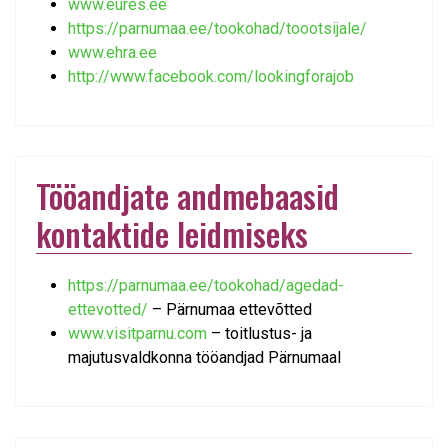
www.eures.ee
https://parnumaa.ee/tookohad/toootsijale/
www.ehra.ee
http://www.facebook.com/lookingforajob
Tööandjate andmebaasid
kontaktide leidmiseks
https://parnumaa.ee/tookohad/agedad-
ettevotted/
– Pärnumaa ettevõtted
www.visitparnu.com
– toitlustus- ja
majutusvaldkonna tööandjad Pärnumaal