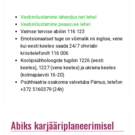
Veebinõustamine lahendus.net lehel
Veebinõustamine peaasi.ee lehel
Vaimse tervise abiliin 116 123
Emotsionaalset tuge on võimalik nii inglise, vene
kui eesti keeles saada 24/7 ohvriabi
kriisitelefonilt 116 006
Koolipsühholoogide tugiliin 1226 (eesti
keeles), 1227 (vene keeles) ja ukraina keeles
(kolmapäeviti 16-20)
Psühhiaatria osakonna valvetuba Pärnus, telefon
+372 5160379 (24h)
Abiks karjääriplaneerimisel