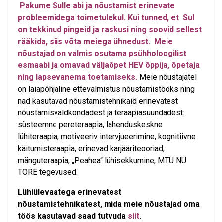
Pakume Sulle abi ja nõustamist erinevate
probleemidega toimetulekul. Kui tunned, et Sul
on tekkinud pingeid ja raskusi ning soovid sellest
rääkida, siis võta meiega ühnedust.
Meie
nõustajad on valmis osutama psühholoogilist
esmaabi ja omavad väljaõpet HEV õppija, õpetaja
ning lapsevanema toetamiseks.
Meie nõustajatel
on laiapõhjaline ettevalmistus nõustamistööks ning
nad kasutavad nõustamistehnikaid erinevatest
nõustamisvaldkondadest ja teraapiasuundadest:
süsteemne pereteraapia, lahenduskeskne
lühiteraapia, motiveeriv intervjueerimine, kognitiivne
käitumisteraapia, erinevad karjääriteooriad,
mänguteraapia, „Peahea“ lühisekkumine, MTÜ NÜ
TORE tegevused.
Lühiülevaatega erinevatest
nõustamistehnikatest, mida meie nõustajad oma
töös kasutavad saad tutvuda
siit
.