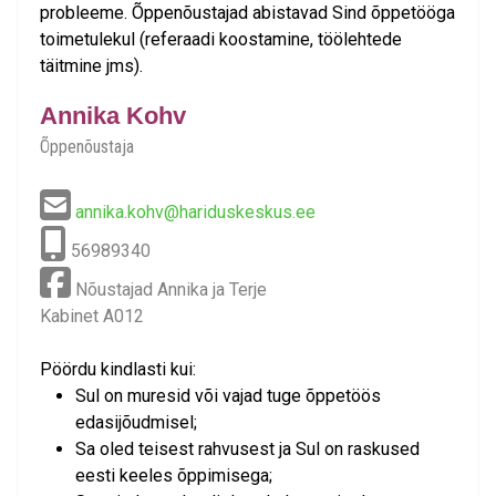
probleeme. Õppenõustajad abistavad Sind õppetööga
toimetulekul (referaadi koostamine, töölehtede
täitmine jms).
Annika Kohv
Õppenõustaja
annika.kohv@hariduskeskus.ee
56989340
Nõustajad Annika ja Terje
Kabinet A012
Pöördu kindlasti kui:
Sul on muresid või vajad tuge õppetöös
edasijõudmisel;
Sa oled teisest rahvusest ja Sul on raskused
eesti keeles õppimisega;