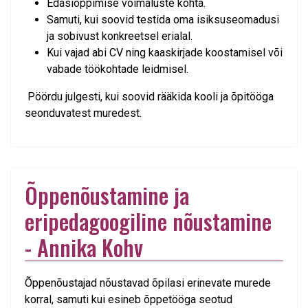
Edasiõppimise võimaluste kohta.
Samuti, kui soovid testida oma isiksuseomadusi
ja sobivust konkreetsel erialal.
Kui vajad abi CV ning kaaskirjade koostamisel või
vabade töökohtade leidmisel.
Pöördu julgesti, kui soovid rääkida kooli ja õpitööga
seonduvatest muredest.
Õppenõustamine ja
eripedagoogiline nõustamine
- Annika Kohv
Õppenõustajad nõustavad õpilasi erinevate murede
korral, samuti kui esineb õppetööga seotud