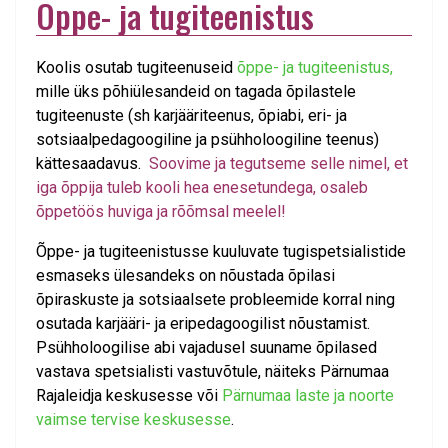
Õppe- ja tugiteenistus
Koolis osutab tugiteenuseid
õppe- ja tugiteenistus,
mille üks põhiülesandeid on tagada õpilastele
tugiteenuste (sh karjääriteenus, õpiabi, eri- ja
sotsiaalpedagoogiline ja psühholoogiline teenus)
kättesaadavus.
Soovime ja tegutseme selle nimel, et
iga õppija tuleb kooli hea enesetundega, osaleb
õppetöös huviga ja rõõmsal meelel!
Õppe- ja tugiteenistusse kuuluvate tugispetsialistide
esmaseks ülesandeks on nõustada õpilasi
õpiraskuste ja sotsiaalsete probleemide korral ning
osutada karjääri- ja eripedagoogilist nõustamist.
Psühholoogilise abi vajadusel suuname õpilased
vastava spetsialisti vastuvõtule, näiteks Pärnumaa
Rajaleidja keskusesse või
Pärnumaa laste ja noorte
vaimse tervise keskusesse
.