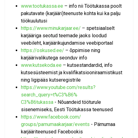
www.tootukassa.ee
– info nii Töötukassa poolt
pakutavate (karjääri)teenuste kohta kui ka palju
töökuulutusi
https://www.minukarjaar.ee/
– spetsiaalselt
karjääriga seotud teemade jaoks loodud
veebileht, karjäärikujundamise veebiportaal
https://oskused.ee/
– õppimise ning
karjäärivalikutega seonduv info
www.kutsekoda.ee
– kutsestandardid, info
kutsesüsteemist ja kvalifikatsiooniraamistikust
ning ligipääs kutseregistrile
https://www.youtube.com/
results?
search_query=t%C3%B6%
C3%B6tukassa
- Nõuandeid tööturule
sisenemiseks, Eesti Töötukassa teenused
https://www.facebook.com/
groups/parnumaakarjaar/events
- Pärnumaa
karjääriteenused Facebookis