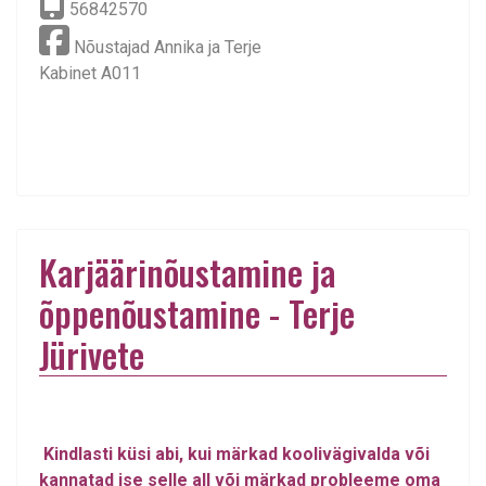
56842570
Nõustajad Annika ja Terje
Kabinet A011
Karjäärinõustamine ja
õppenõustamine - Terje
Jürivete
Kindlasti küsi abi, kui märkad koolivägivalda või
kannatad ise selle all või märkad probleeme oma