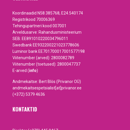
Koordinaadid N58.385768, E24.540174
Registrikood 70006369
Tehingupartneri kood 007001
Arveldusarve: Rahandusministeerium
SEB: EE891010220034796011
Swedbank EE932200221023778606
Luminor bank EE701700017001577198
Viitenumber (arved): 2800082789
Viitenumber (toetused): 2800047737
E-arved (
info
)
Andmekaitse: Bert Blös (Privanor OÜ)
andmekaitsespetsialist[at]privanor.ee
(+372) 5379 4636
KONTAKTID