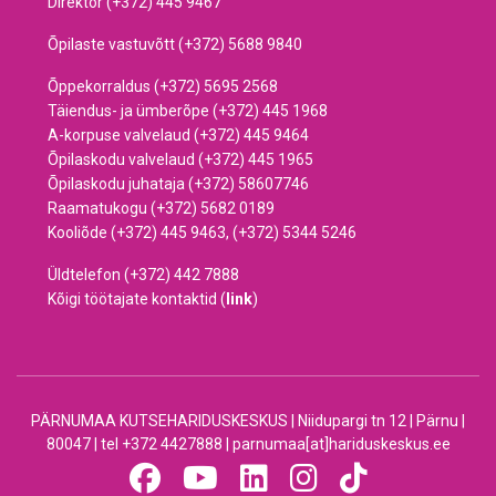
Direktor (+372) 445 9467
Õpilaste vastuvõtt (+372) 5688 9840
Õppekorraldus (+372) 5695 2568
Täiendus- ja ümberõpe (+372) 445 1968
A-korpuse valvelaud (+372) 445 9464
Õpilaskodu valvelaud (+372) 445 1965
Õpilaskodu juhataja (+372) 58607746
Raamatukogu (+372) 5682 0189
Kooliõde (+372) 445 9463, (+372) 5344 5246
Üldtelefon (+372) 442 7888
Kõigi töötajate kontaktid (
link
)
PÄRNUMAA KUTSEHARIDUSKESKUS | Niidupargi tn 12 | Pärnu |
80047 | tel +372 4427888 | parnumaa[at]hariduskeskus.ee