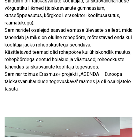
Sihtrühm oli: täiskasvanute koolitajad, täiskasvanuhariduse
võrgustiku liikmed (täiskasvanute gümnaasium,
kutseõppeasutus, kõrgkool, erasektori koolitusasutus,
raamatukogu).
Seminaridel osalejad saavad esmase ülevaate sellest, mida
tähendab ja miks on oluline rohepööre, mõtestavad enda kui
koolitaja jaoks roheoskustega seonduva.
Käsitletavad teemad olid rohepööre kui ühiskondlik muutus;
rohepöördega seotud hoiakud ja väärtused; roheoskuste
tähendus täiskasvanute koolitaja tegevuses.
Seminar toimus Erasmus+ projekti „AGENDA – Euroopa
täiskasvanuhariduse tegevuskava" raames ja oli osalejatele
tasuta.