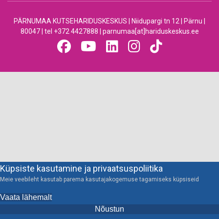
PÄRNUMAA KUTSEHARIDUSKESKUS | Niidupargi tn 12 | Pärnu |
80047 | tel +372 4427888 | parnumaa[at]hariduskeskus.ee
Küpsiste kasutamine ja privaatsuspoliitika
Meie veebileht kasutab parema kasutajakogemuse tagamiseks küpsiseid
Vaata lähemalt
Nõustun