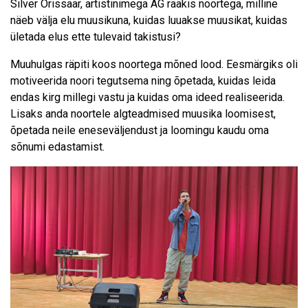
Silver Orissaar, artistinimega AG rääkis noortega, milline
näeb välja elu muusikuna, kuidas luuakse muusikat, kuidas
ületada elus ette tulevaid takistusi?
Muuhulgas räpiti koos noortega mõned lood. Eesmärgiks oli
motiveerida noori tegutsema ning õpetada, kuidas leida
endas kirg millegi vastu ja kuidas oma ideed realiseerida.
Lisaks anda noortele algteadmised muusika loomisest,
õpetada neile eneseväljendust ja loomingu kaudu oma
sõnumi edastamist.