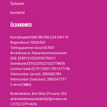
Õpilasele
Kontaktid
ÜLDANDMED
Koordinaadid N58.385768, E24.540174
Registrikood 70006369
Tehingupartneri kood 007001
Arveldusarve: Rahandusministeerium
SEB: EE891010220034796011
Swedbank EE932200221023778606
Luminor bank EE701700017001577198
Viitenumber (arved): 2800082789
Viitenumber (toetused): 2800047737
E-arved (
info
)
Andmekaitse: Bert Blös (Privanor OÜ)
andmekaitsespetsialist[at]privanor.ee
(+372) 5379 4636