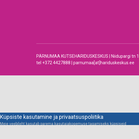
PÄRNUMAA KUTSEHARIDUSKESKUS | Niidupargi tn 12 |
tel +372 4427888 | parnumaa[at]hariduskeskus.ee
Küpsiste kasutamine ja privaatsuspoliitika
Meie veebileht kasutab parema kasutajakogemuse tagamiseks küpsiseid
Vaata lähemalt