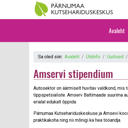
Avaleht
Sa oled siin:
Avaleht
Üldinfo
Uudised
Amservi stipendium
Autosektor on äärmiselt huvitav valdkond, mis t
tippspetsialiste. Amserv Baltimaade suurima aut
erialal edukalt õppida.
Pärnumaa Kutsehariduskeskuse ja Amsevi koostö
praktikakoha ning nii mõnigi ka hea tööandja.