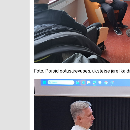
Foto: Poisid ootusärevuses, üksteise järel käi