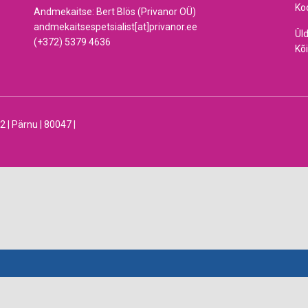
Ko
Andmekaitse: Bert Blös (Privanor OÜ)
andmekaitsespetsialist[at]privanor.ee
Ül
(+372) 5379 4636
Kõi
 Pärnu | 80047 |