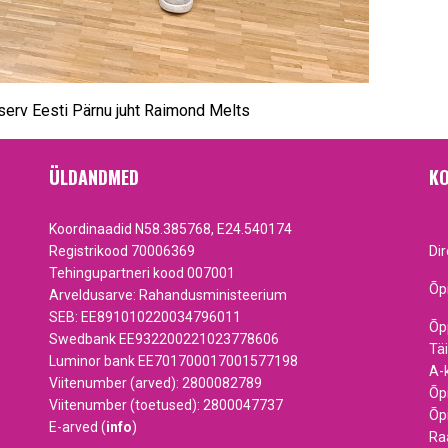
serv Eesti Pärnu juht Raimond Melts
ÜLDANDMED
KO
Koordinaadid N58.385768, E24.540174
Registrikood 70006369
Di
Tehingupartneri kood 007001
Õp
Arveldusarve: Rahandusministeerium
SEB: EE891010220034796011
Õp
Swedbank EE932200221023778606
Tä
Luminor bank EE701700017001577198
A-
Viitenumber (arved): 2800082789
Õp
Viitenumber (toetused): 2800047737
Õp
E-arved (
info
)
Ra