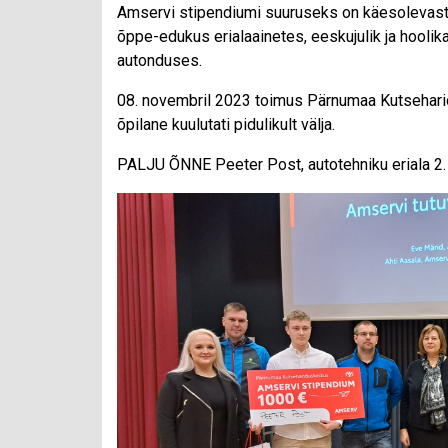
Amservi stipendiumi suuruseks on käesolevast õ
õppe-edukus erialaainetes, eeskujulik ja hoolik
autonduses.
08. novembril 2023 toimus Pärnumaa Kutseharid
õpilane kuulutati pidulikult välja.
PALJU ÕNNE Peeter Post, autotehniku eriala 2.