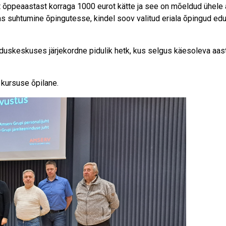
ppeaastast korraga 1000 eurot kätte ja see on mõeldud ühele aut
as suhtumine õpingutesse, kindel soov valitud eriala õpingud edu
uskeskuses järjekordne pidulik hetk, kus selgus käesoleva aast
 kursuse õpilane.