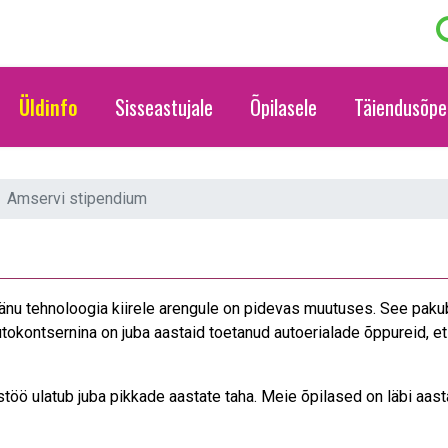
Üldinfo
Sisseastujale
Õpilasele
Täiendusõpe
Amservi stipendium
änu tehnoloogia kiirele arengule on pidevas muutuses. See pakub
okontsernina on juba aastaid toetanud autoerialade õppureid, et 
ö ulatub juba pikkade aastate taha. Meie õpilased on läbi aast