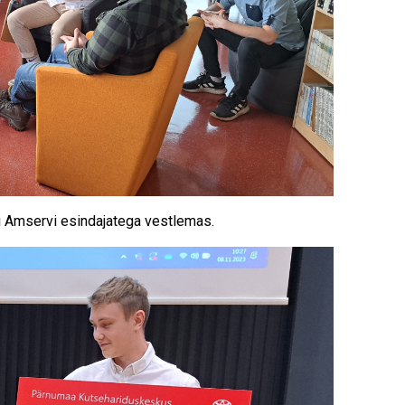
di Amservi esindajatega vestlemas.