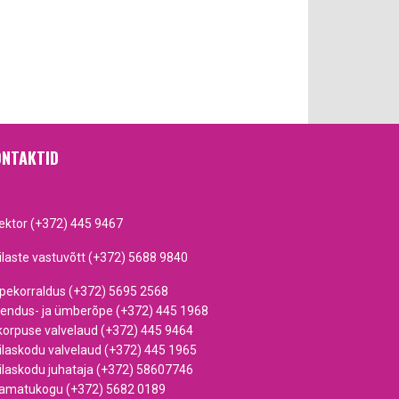
NTAKTID
rektor (+372) 445 9467
ilaste vastuvõtt (+372) 5688 9840
pekorraldus (+372) 5695 2568
iendus- ja ümberõpe (+372) 445 1968
korpuse valvelaud (+372) 445 9464
ilaskodu valvelaud (+372) 445 1965
ilaskodu juhataja (+372) 58607746
amatukogu (+372) 5682 0189