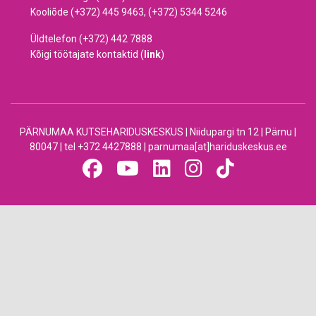
Kooliõde (+372) 445 9463, (+372) 5344 5246
Üldtelefon (+372) 442 7888
Kõigi töötajate kontaktid (
link
)
PÄRNUMAA KUTSEHARIDUSKESKUS | Niidupargi tn 12 | Pärnu |
80047 | tel +372 4427888 | parnumaa[at]hariduskeskus.ee