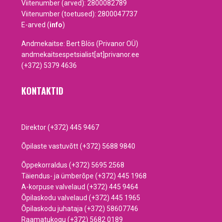
Viitenumber (arved): 2800082789
Viitenumber (toetused): 2800047737
E-arved (
info
)
Andmekaitse: Bert Blös (Privanor OÜ)
andmekaitsespetsialist[at]privanor.ee
(+372) 5379 4636
KONTAKTID
Direktor (+372) 445 9467
Õpilaste vastuvõtt (+372) 5688 9840
Õppekorraldus (+372) 5695 2568
Täiendus- ja ümberõpe (+372) 445 1968
A-korpuse valvelaud (+372) 445 9464
Õpilaskodu valvelaud (+372) 445 1965
Õpilaskodu juhataja (+372) 58607746
Raamatukogu (+372) 5682 0189