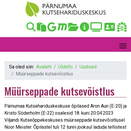
Sa oled siin:
Avaleht
Üldinfo
Uudised
Müürseppade kutsevõistlus
Müürseppade kutsevõistlus
Pärnumaa Kutsehariduskeskuse õpilased Aron Aun (E-20) ja
Kristo Söderholm (E-22) osalesid 18. kuni 20.04.2023
Viljandi Kutseõppekeskuses müürseppade kutsevõistlusel
Noor Meister. Õpilastel tuli 12 tunni jooksul laduda tellistest