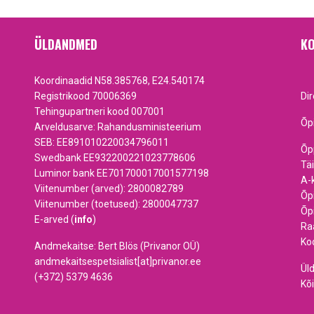
ÜLDANDMED
KO
Koordinaadid N58.385768, E24.540174
Registrikood 70006369
Di
Tehingupartneri kood 007001
Õp
Arveldusarve: Rahandusministeerium
SEB: EE891010220034796011
Õp
Swedbank EE932200221023778606
Tä
Luminor bank EE701700017001577198
A-
Viitenumber (arved): 2800082789
Õp
Viitenumber (toetused): 2800047737
Õp
E-arved (
info
)
Ra
Ko
Andmekaitse: Bert Blös (Privanor OÜ)
andmekaitsespetsialist[at]privanor.ee
Ül
(+372) 5379 4636
Kõi