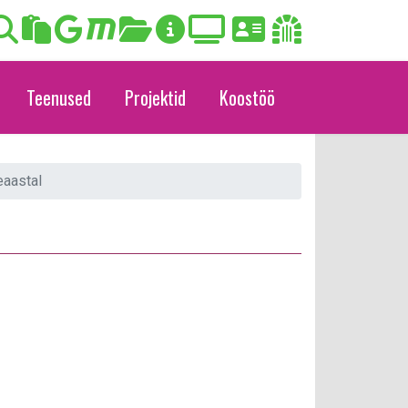
Teenused
Projektid
Koostöö
eaastal