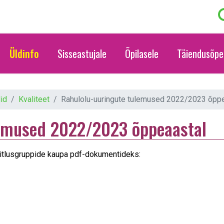
Üldinfo
Sisseastujale
Õpilasele
Täiendusõpe
id
Kvaliteet
Rahulolu-uuringute tulemused 2022/2023 õpp
lemused 2022/2023 õppeaastal
üsitlusgruppide kaupa pdf-dokumentideks: