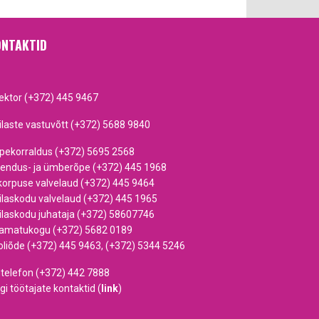
NTAKTID
rektor (+372) 445 9467
ilaste vastuvõtt (+372) 5688 9840
pekorraldus (+372) 5695 2568
iendus- ja ümberõpe (+372) 445 1968
korpuse valvelaud (+372) 445 9464
ilaskodu valvelaud (+372) 445 1965
ilaskodu juhataja (+372) 58607746
amatukogu (+372) 5682 0189
oliõde (+372) 445 9463, (+372) 5344 5246
dtelefon (+372) 442 7888
gi töötajate kontaktid (
link
)