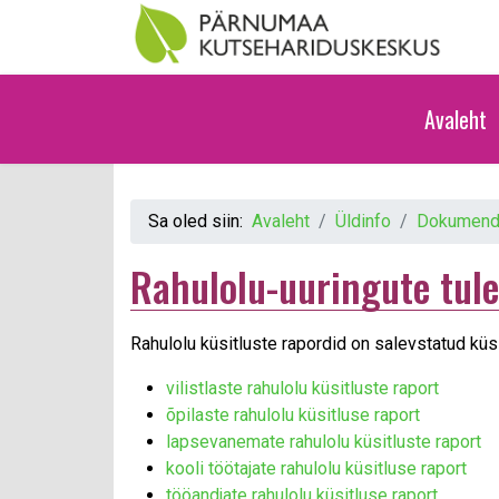
Avaleht
Sa oled siin:
Avaleht
Üldinfo
Dokumend
Rahulolu-uuringute tu
Rahulolu küsitluste rapordid on salevstatud k
vilistlaste rahulolu küsitluste raport
õpilaste rahulolu küsitluse raport
lapsevanemate rahulolu küsitluste raport
kooli töötajate rahulolu küsitluse raport
tööandjate rahulolu küsitluse raport