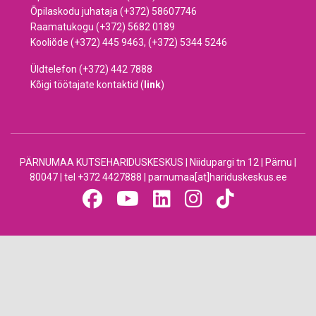
Õpilaskodu juhataja (+372) 58607746
Raamatukogu (+372) 5682 0189
Kooliõde (+372) 445 9463, (+372) 5344 5246
Üldtelefon (+372) 442 7888
Kõigi töötajate kontaktid (
link
)
PÄRNUMAA KUTSEHARIDUSKESKUS | Niidupargi tn 12 | Pärnu |
80047 | tel +372 4427888 | parnumaa[at]hariduskeskus.ee