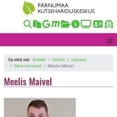
Sa oled siin:
Avaleht
Üldinfo
Uudised
Meie inimesed
Meelis Maivel
Meelis Maivel