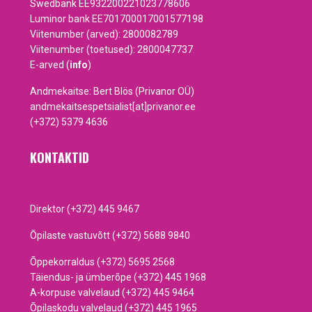
Swedbank EE932200221023778606
Luminor bank EE701700017001577198
Viitenumber (arved): 2800082789
Viitenumber (toetused): 2800047737
E-arved (
info
)
Andmekaitse: Bert Blös (Privanor OÜ)
andmekaitsespetsialist[at]privanor.ee
(+372) 5379 4636
KONTAKTID
Direktor (+372) 445 9467
Õpilaste vastuvõtt (+372) 5688 9840
Õppekorraldus (+372) 5695 2568
Täiendus- ja ümberõpe (+372) 445 1968
A-korpuse valvelaud (+372) 445 9464
Õpilaskodu valvelaud (+372) 445 1965