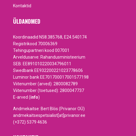
Kontaktid
ÜLDANDMED
Koordinaadid N58.385768, E24.540174
Registrikood 70006369
Tehingupartneri kood 007001
Arveldusarve: Rahandusministeerium
SEB: EE891010220034796011
Swedbank EE932200221023778606
Luminor bank EE701700017001577198
Viitenumber (arved): 2800082789
Viitenumber (toetused): 2800047737
E-arved (
info
)
Andmekaitse: Bert Blös (Privanor OÜ)
andmekaitsespetsialist[at]privanor.ee
(+372) 5379 4636