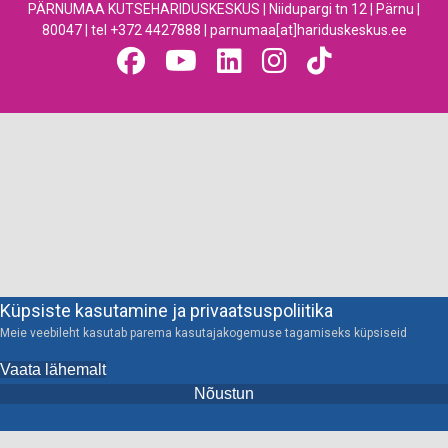
PÄRNUMAA KUTSEHARIDUSKESKUS | Niidupargi tn 12 | Pärnu |
80047 | tel +372 4427888 | parnumaa[at]hariduskeskus.ee
Küpsiste kasutamine ja privaatsuspoliitika
Meie veebileht kasutab parema kasutajakogemuse tagamiseks küpsiseid
Vaata lähemalt
Nõustun