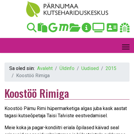
Sa oled siin:
Avaleht
Üldinfo
Uudised
2015
Koostöö Rimiga
Koostöö Rimiga
Koostöö Pärnu Rimi hüpermarketiga algas juba kask aastat
tagasi kutseõpetaja Taisi Talviste eestvedamisel.
Meie koka ja pagar-kondiitri eriala õpilased käivad seal