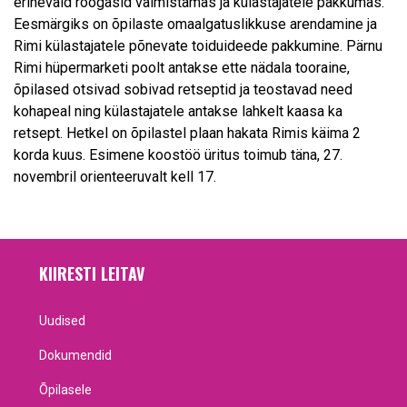
erinevaid roogasid valmistamas ja külastajatele pakkumas.
Eesmärgiks on õpilaste omaalgatuslikkuse arendamine ja
Rimi külastajatele põnevate toiduideede pakkumine. Pärnu
Rimi hüpermarketi poolt antakse ette nädala tooraine,
õpilased otsivad sobivad retseptid ja teostavad need
kohapeal ning külastajatele antakse lahkelt kaasa ka
retsept. Hetkel on õpilastel plaan hakata Rimis käima 2
korda kuus. Esimene koostöö üritus toimub täna, 27.
novembril orienteeruvalt kell 17.
KIIRESTI LEITAV
Uudised
Dokumendid
Õpilasele