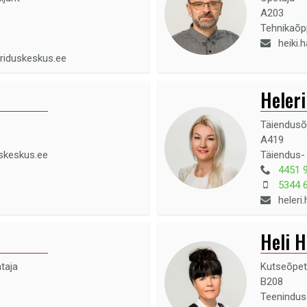
A203
Tehnikaõ
heiki
riduskeskus.ee
Heleri
Täiendusõ
A419
skeskus.ee
Täiendus-
4451 
5344 
heleri
Heli H
ataja
Kutseõpet
B208
Teenindu