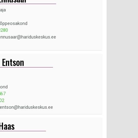
aja
sõppeosakond
3280
ennusaar@hariduskeskus.ee
 Entson
kond
467
02
i.entson@hariduskeskus.ee
 Haas