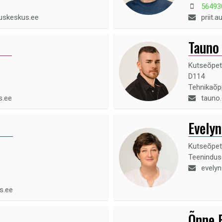
56493
uskeskus.ee
priit.
Tauno 
Kutseõpet
D114
Tehnikaõ
s.ee
tauno
Evelyn
Kutseõpet
Teenindu
evely
s.ee
Õnne 