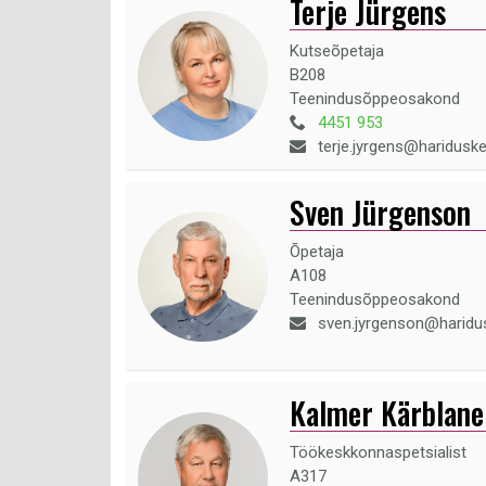
Terje Jürgens
Kutseõpetaja
B208
Teenindusõppeosakond
4451 953
terje.jyrgens@haridusk
Sven Jürgenson
Õpetaja
A108
Teenindusõppeosakond
sven.jyrgenson@haridu
Kalmer Kärblane
Töökeskkonnaspetsialist
A317