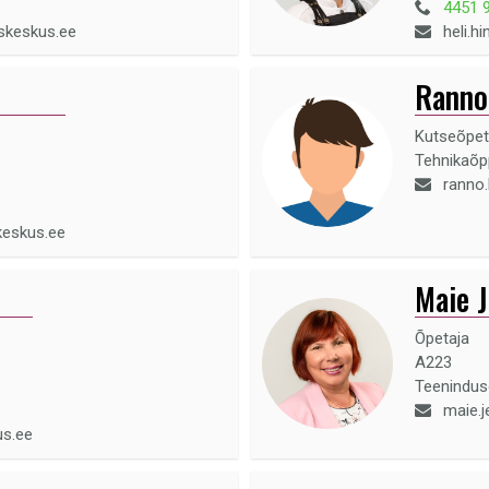
4451 
skeskus.ee
heli.h
Ranno
Kutseõpet
Tehnikaõ
ranno
keskus.ee
Maie J
Õpetaja
A223
Teenindu
maie.j
us.ee