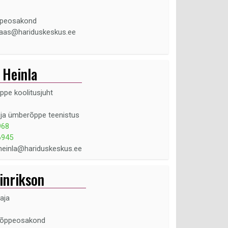
ppeosakond
.haas@hariduskeskus.ee
 Heinla
ppe koolitusjuht
 ja ümberõppe teenistus
968
6945
.heinla@hariduskeskus.ee
inrikson
aja
sõppeosakond