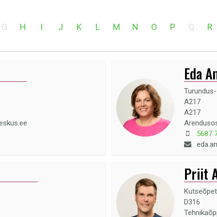
G
H
I
J
K
L
M
N
O
P
Q
R
Eda A
Turundus-
A217
A217
keskus.ee
Arenduso
5687 
eda.a
Priit 
Kutseõpet
D316
Tehnikaõ