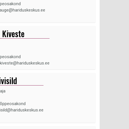
ppeosakond
.kauge@hariduskeskus.ee
 Kiveste
ppeosakond
.kiveste@hariduskeskus.ee
ivisild
aja
sõppeosakond
ivisild@hariduskeskus.ee