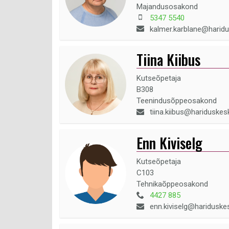
Majandusosakond
5347 5540
kalmer.karblane@harid
Tiina Kiibus
Kutseõpetaja
B308
Teenindusõppeosakond
tiina.kiibus@hariduskes
Enn Kiviselg
Kutseõpetaja
C103
Tehnikaõppeosakond
4427 885
enn.kiviselg@hariduske