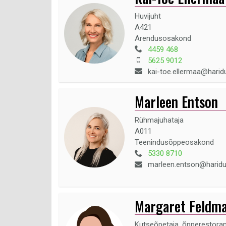
Huvijuht
A421
Arendusosakond
4459 468
5625 9012
kai-toe.ellermaa@hari
Marleen Entson
Rühmajuhataja
A011
Teenindusõppeosakond
5330 8710
marleen.entson@harid
Margaret Feldm
Kutseõpetaja, õpperestoran