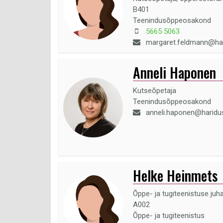
B401
Teenindusõppeosakond
5665 5063
margaret.feldmann@ha
Anneli Haponen
Kutseõpetaja
Teenindusõppeosakond
anneli.haponen@haridu
Helke Heinmets
Õppe- ja tugiteenistuse juh
A002
Õppe- ja tugiteenistus