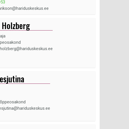
953
inrikson@hariduskeskus.ee
 Holzberg
aja
ppeosakond
.holzberg@hariduskeskus.ee
esjutina
sõppeosakond
esjutina@hariduskeskus.ee