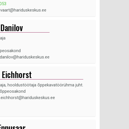
053
auvaart@hariduskeskus.ee
Danilov
aja
ppeosakond
.danilov@hariduskeskus.ee
 Eichhorst
aja, hooldustöötaja õppekavatöörühma juht.
sõppeosakond
n.eichhorst@hariduskeskus.ee
Ennusaar