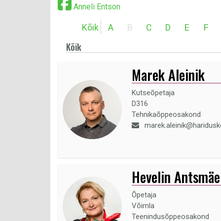
Anneli Entson
Kõik
A
B
C
D
E
F
Kõik
Marek Aleinik
Kutseõpetaja
D316
Tehnikaõppeosakond
marek.aleinik@haridus
Hevelin Antsmäe
Õpetaja
Võimla
Teenindusõppeosakond