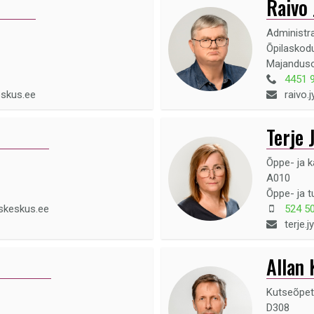
Raivo
Administr
Õpilaskod
Majandus
4451 
eskus.ee
raivo.
Terje 
Õppe- ja k
A010
Õppe- ja t
skeskus.ee
524 5
terje.
Allan
Kutseõpet
D308