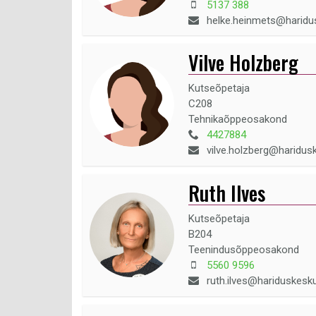
5137 388
helke.heinmets@haridu
Vilve Holzberg
Kutseõpetaja
C208
Tehnikaõppeosakond
4427884
vilve.holzberg@haridus
Ruth Ilves
Kutseõpetaja
B204
Teenindusõppeosakond
5560 9596
ruth.ilves@hariduskesk