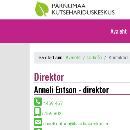
Avaleht
Sa oled siin:
Avaleht
Üldinfo
Kontaktid
Direktor
Anneli Entson - direktor
4459 467
5169 802
anneli.entson@hariduskeskus.ee