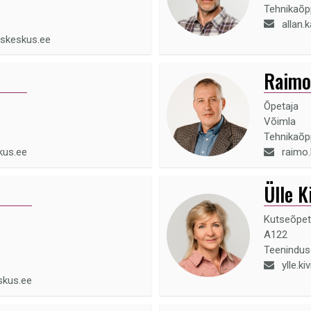
Tehnikaõ
allan
uskeskus.ee
Raimo
Õpetaja
Võimla
Tehnikaõ
kus.ee
raimo
Ülle K
Kutseõpet
A122
Teenindu
ylle.k
skus.ee