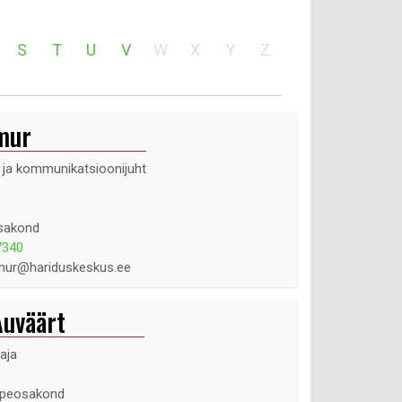
S
T
U
V
W
X
Y
Z
mur
 ja kommunikatsioonijuht
sakond
7340
mur@hariduskeskus.ee
Auväärt
aja
ppeosakond