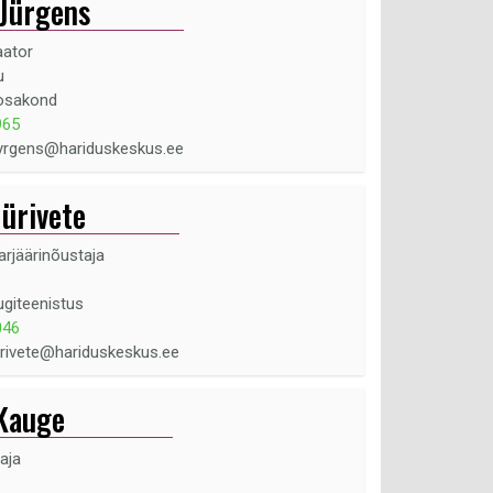
 Jürgens
aator
u
osakond
965
jyrgens@hariduskeskus.ee
Jürivete
arjäärinõustaja
ugiteenistus
046
jyrivete@hariduskeskus.ee
 Kauge
aja