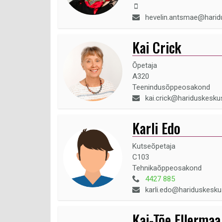
hevelin.antsmae@harid
Kai Crick
Õpetaja
A320
Teenindusõppeosakond
kai.crick@hariduskesku
Karli Edo
Kutseõpetaja
C103
Tehnikaõppeosakond
4427 885
karli.edo@hariduskesku
Kai-Tõe Ellermaa