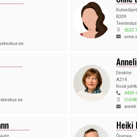
Kutseõpet
B209
Teenindu
5622 
onne.
duskeskus.ee
Anneli
Direktor
A214
Kooli juht
4459 
uskeskus.ee
51698
annel
ann
Heiki
ijuht
Õpetaja