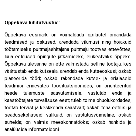
Õppekava lühitutvustus:
Õppekava eesmärk on võimaldada õpilastel omandada
teadmised ja oskused, arendada vilumusi ning hoiakuid
töötamiseks puitmajaehitajana puitmaju tootvas ettevõttes,
luua eeldused õpingute jätkamiseks, elukestvaks õppeks.
Õppekava ülesanne on ette valmistada selline töötaja, kes
väärtustab enda kutseala; arendab enda kutseoskusi; oskab
planeerida tööd; oskab rakendada kutse- ja erialaseid
teadmisi erinevates töösituatsioonides; on orienteeritud
heade tulemuste saavutamisele; vastutab enda ja
kaastöötajate turvalisuse eest; tuleb toime ohuolukordades;
töötab tervist ja keskkonda säästvalt; oskab teha eetilisi ja
seadusekohaseid valikuid; on vastutusvõimeline; oskab
suhelda; on valmis meeskonnatööks; oskab hankida ja
analüüsida informatsiooni.