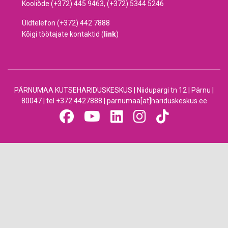
Kooliõde (+372) 445 9463, (+372) 5344 5246
Üldtelefon (+372) 442 7888
Kõigi töötajate kontaktid (
link
)
PÄRNUMAA KUTSEHARIDUSKESKUS | Niidupargi tn 12 | Pärnu |
80047 | tel +372 4427888 | parnumaa[at]hariduskeskus.ee