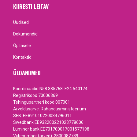
KIIRESTI LEITAV
Uudised
Dokumendid
Õpilasele
Kontaktid
ÜLDANDMED
Koordinaadid N58.385768, E24.540174
Registrikood 70006369
Tehingupartneri kood 007001
Arveldusarve: Rahandusministeerium
SEB: EE891010220034796011
Swedbank EE932200221023778606
Luminor bank EE701700017001577198
Viitenumber (arved): 2800082789