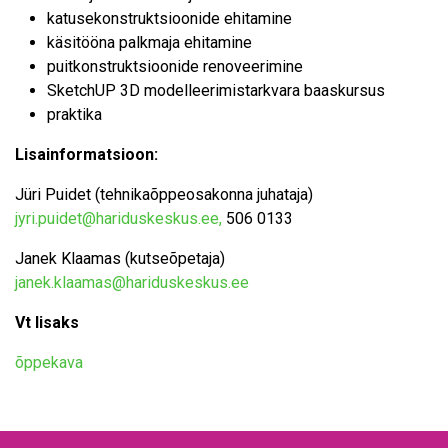
katusekonstruktsioonide ehitamine
käsitööna palkmaja ehitamine
puitkonstruktsioonide renoveerimine
SketchUP 3D modelleerimistarkvara baaskursus
praktika
Lisainformatsioon:
Jüri Puidet (tehnikaõppeosakonna juhataja)
jyri.puidet@hariduskeskus.ee
,
506 0133
Janek Klaamas (kutseõpetaja)
janek.klaamas@hariduskeskus.ee
Vt lisaks
õppekava