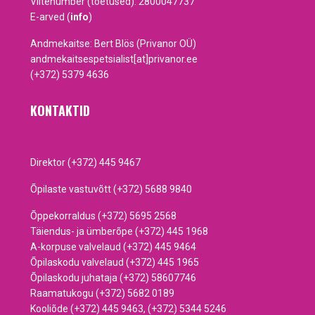
Viitenumber (toetused): 2800047737
E-arved (
info
)
Andmekaitse: Bert Blös (Privanor OÜ)
andmekaitsespetsialist[at]privanor.ee
(+372) 5379 4636
KONTAKTID
Direktor (+372) 445 9467
Õpilaste vastuvõtt (+372) 5688 9840
Õppekorraldus (+372) 5695 2568
Täiendus- ja ümberõpe (+372) 445 1968
A-korpuse valvelaud (+372) 445 9464
Õpilaskodu valvelaud (+372) 445 1965
Õpilaskodu juhataja (+372) 58607746
Raamatukogu (+372) 5682 0189
Kooliõde (+372) 445 9463, (+372) 5344 5246