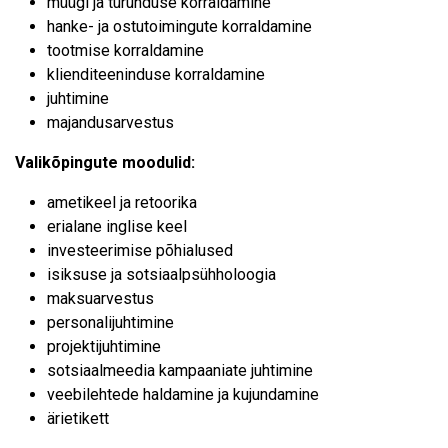
müügi ja turunduse korraldamine
hanke- ja ostutoimingute korraldamine
tootmise korraldamine
klienditeeninduse korraldamine
juhtimine
majandusarvestus
Valikõpingute moodulid:
ametikeel ja retoorika
erialane inglise keel
investeerimise põhialused
isiksuse ja sotsiaalpsühholoogia
maksuarvestus
personalijuhtimine
projektijuhtimine
sotsiaalmeedia kampaaniate juhtimine
veebilehtede haldamine ja kujundamine
ärietikett