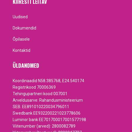
KIIRESTI LEITAV
Uudised
Dokumendid
Õpilasele
Kontaktid
ÜLDANDMED
Koordinaadid N58.385768, E24.540174
Registrikood 70006369
Tehingupartneri kood 007001
Arveldusarve: Rahandusministeerium
SEB: EE891010220034796011
Swedbank EE932200221023778606
Luminor bank EE701700017001577198
Viitenumber (arved): 2800082789