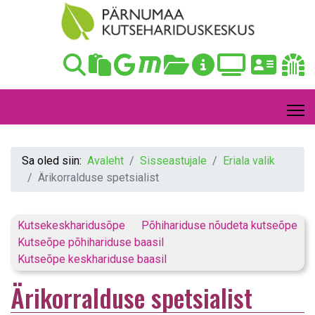
Sa oled siin:
Avaleht
Sisseastujale
Eriala valik
Ärikorralduse spetsialist
Kutsekeskharidusõpe
Põhihariduse nõudeta kutseõpe
Kutseõpe põhihariduse baasil
Kutseõpe keskhariduse baasil
Ärikorralduse spetsialist