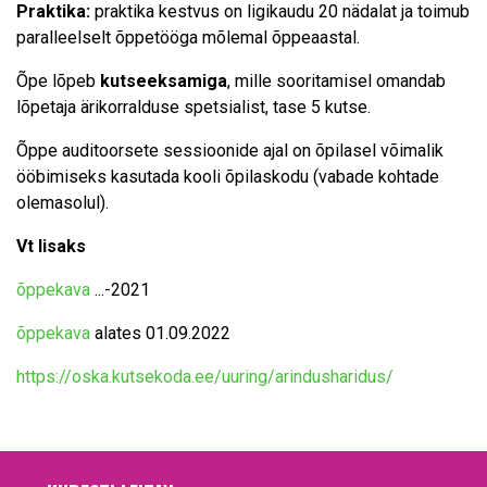
Praktika:
praktika kestvus on ligikaudu 20 nädalat ja toimub
paralleelselt õppetööga mõlemal õppeaastal.
Õpe lõpeb
kutseeksamiga
, mille sooritamisel omandab
lõpetaja ärikorralduse spetsialist, tase 5 kutse.
Õppe auditoorsete sessioonide ajal on õpilasel võimalik
ööbimiseks kasutada kooli õpilaskodu (vabade kohtade
olemasolul).
Vt lisaks
õppekava
...-2021
õppekava
alates 01.09.2022
https://oska.kutsekoda.ee/uuring/arindusharidus/