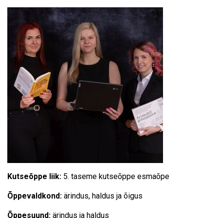
Kutseõppe liik:
5. taseme kutseõppe esmaõpe
Õppevaldkond:
ärindus, haldus ja õigus
Õppesuund:
ärindus ja haldus