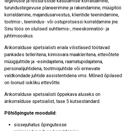
tegevuste ja ressursside kasutamise korraldamine,
turundustegevuse planeerimine ja rakendamine, müügitöö
korraldamine, majandusarvestus, klientide teenindamine,
tootmis-, teenindus- või ostuprotsessi korraldamine jne.
Sinu töös on olulised suhtlemis-, meeskonnatöö- ja
juhtimisoskus.
Ärikorralduse spetsialisti eriala vilistlased töötavad
pankades telleritena, kinnisvara maakleritena, ettevõtete
müügijuhtide ja -esindajatena, raamatupidajatena,
personalijuhtidena, tootmisjuhtide või erinevate
valdkondade juhtide assistentidena vms. Mõned õpilased
on loonud isikliku ettevõtte.
Ärikorralduse spetsialisti õppekava aluseks on
ärikorralduse spetsialist, tase 5 kutsestandard.
Põhiõpingute moodulid:
sissejuhatus õpingutesse