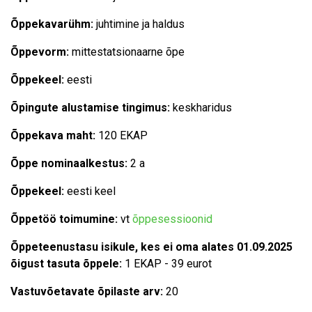
Õppekavarühm:
juhtimine ja haldus
Õppevorm:
mittestatsionaarne õpe
Õppekeel:
eesti
Õpingute alustamise tingimus:
keskharidus
Õppekava maht:
120 EKAP
Õppe nominaalkestus:
2 a
Õppekeel:
eesti keel
Õppetöö toimumine:
vt
õppesessioonid
Õppeteenustasu isikule, kes ei oma alates 01.09.2025
õigust tasuta õppele:
1 EKAP - 39 eurot
Vastuvõetavate õpilaste arv:
20