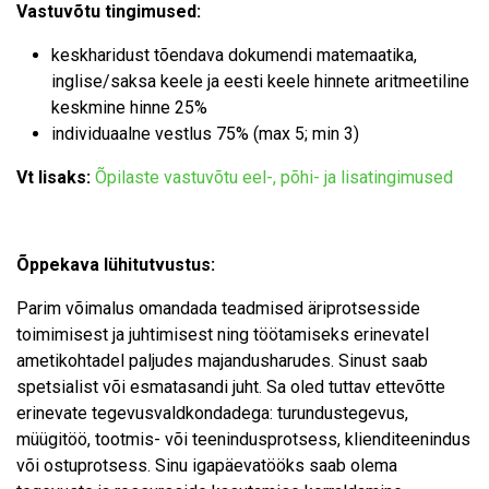
Vastuvõtu tingimused:
keskharidust tõendava dokumendi matemaatika,
inglise/saksa keele ja eesti keele hinnete aritmeetiline
keskmine hinne 25%
individuaalne vestlus 75% (max 5; min 3)
Vt lisaks:
Õpilaste vastuvõtu eel-, põhi- ja lisatingimused
Õppekava lühitutvustus:
Parim võimalus omandada teadmised äriprotsesside
toimimisest ja juhtimisest ning töötamiseks erinevatel
ametikohtadel paljudes majandusharudes. Sinust saab
spetsialist või esmatasandi juht. Sa oled tuttav ettevõtte
erinevate tegevusvaldkondadega: turundustegevus,
müügitöö, tootmis- või teenindusprotsess, klienditeenindus
või ostuprotsess. Sinu igapäevatööks saab olema