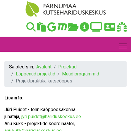
Sa oled siin:
Avaleht
Projektid
Lõppenud projektid
Muud programmid
Projektpraktika kutseõppes
Lisainfo:
Jüri Puidet - tehnikaõppeosakonna
juhataja,
jyri.puidet@hariduskeskus.ee
Anu Kukk - projektide koordinaator,
anu.kukk@hariduskeskus.ee