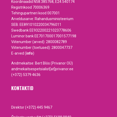
Koordinaadid N58.385768, E24.540174
Registrikood 70006369
Tehingupartneri kood 007001
Arveldusarve: Rahandusministeerium
SEB: EE891010220034796011
Swedbank EE932200221023778606
Luminor bank EE701700017001577198
Viitenumber (arved): 2800082789
Viitenumber (toetused): 2800047737
E-arved (
info
)
Andmekaitse: Bert Blös (Privanor OÜ)
andmekaitsespetsialist[at]privanor.ee
(+372) 5379 4636
KONTAKTID
Direktor (+372) 445 9467