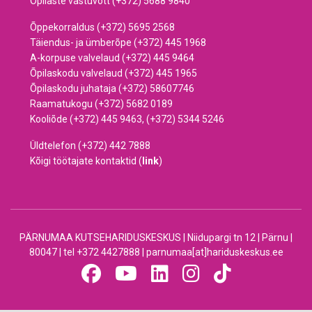
Õpilaste vastuvõtt (+372) 5688 9840
Õppekorraldus (+372) 5695 2568
Täiendus- ja ümberõpe (+372) 445 1968
A-korpuse valvelaud (+372) 445 9464
Õpilaskodu valvelaud (+372) 445 1965
Õpilaskodu juhataja (+372) 58607746
Raamatukogu (+372) 5682 0189
Kooliõde (+372) 445 9463, (+372) 5344 5246
Üldtelefon (+372) 442 7888
Kõigi töötajate kontaktid (
link
)
PÄRNUMAA KUTSEHARIDUSKESKUS | Niidupargi tn 12 | Pärnu |
80047 | tel +372 4427888 | parnumaa[at]hariduskeskus.ee