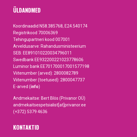
ÜLDANDMED
Koordinaadid N58.385768, E24.540174
Registrikood 70006369
Tehingupartneri kood 007001
Arveldusarve: Rahandusministeerium
SEB: EE891010220034796011
Swedbank EE932200221023778606
Luminor bank EE701700017001577198
Viitenumber (arved): 2800082789
Viitenumber (toetused): 2800047737
E-arved (
info
)
Andmekaitse: Bert Blös (Privanor OÜ)
andmekaitsespetsialist[at]privanor.ee
(+372) 5379 4636
KONTAKTID