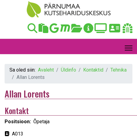
Sa oled siin:
Avaleht
Üldinfo
Kontaktid
Tehnika
Allan Lorents
Allan Lorents
Kontakt
Positsioon:
Õpetaja
Aadress
A013