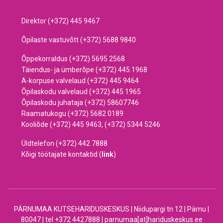
Direktor (+372) 445 9467
Õpilaste vastuvõtt (+372) 5688 9840
Õppekorraldus (+372) 5695 2568
Täiendus- ja ümberõpe (+372) 445 1968
A-korpuse valvelaud (+372) 445 9464
Õpilaskodu valvelaud (+372) 445 1965
Õpilaskodu juhataja (+372) 58607746
Raamatukogu (+372) 5682 0189
Kooliõde (+372) 445 9463, (+372) 5344 5246
Üldtelefon (+372) 442 7888
Kõigi töötajate kontaktid (
link
)
PÄRNUMAA KUTSEHARIDUSKESKUS | Niidupargi tn 12 | Pärnu |
80047 | tel +372 4427888 | parnumaa[at]hariduskeskus.ee