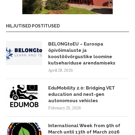
HILJUTISED POSTITUSED
BELONGtoEU – Euroopa
õpivõimaluste ja
koostöövõrgustike loomine
kutsehariduse arendamiseks
April 28, 2026
EduMobility 2.0: Bridging VET
education and next-gen
autonomous vehicles
February 25, 2026
International Week from 9th of
March until 13th of March 2026