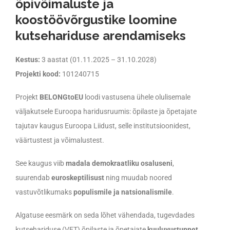
õpivõimaluste ja
koostöövõrgustike loomine
kutsehariduse arendamiseks
Kestus:
3 aastat (01.11.2025 – 31.10.2028)
Projekti kood:
101240715
Projekt
BELONGtoEU
loodi vastusena ühele olulisemale
väljakutsele Euroopa haridusruumis: õpilaste ja õpetajate
tajutav kaugus Euroopa Liidust, selle institutsioonidest,
väärtustest ja võimalustest.
See kaugus viib
madala demokraatliku osaluseni
,
suurendab
euroskeptilisust
ning muudab noored
vastuvõtlikumaks
populismile ja natsionalismile
.
Algatuse eesmärk on seda lõhet vähendada, tugevdades
kutsehariduse (VET) õpilaste ja õpetajate
kuuluvustunnet