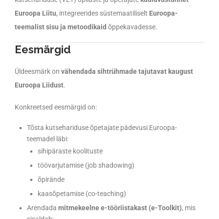
Euroopa Liitu
, integreerides süstemaatiliselt
Euroopa-
teemalist sisu ja metoodikaid
õppekavadesse.
Eesmärgid
Üldeesmärk on
vähendada sihtrühmade tajutavat kaugust
Euroopa Liidust
.
Konkreetsed eesmärgid on:
Tõsta kutsehariduse õpetajate pädevusi Euroopa-
teemadel läbi:
sihipäraste koolituste
töövarjutamise (job shadowing)
õpirände
kaasõpetamise (co-teaching)
Arendada
mitmekeelne e-tööriistakast (e-Toolkit)
, mis