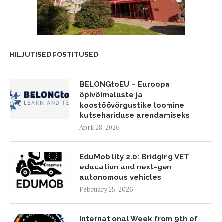
HILJUTISED POSTITUSED
BELONGtoEU – Euroopa
õpivõimaluste ja
koostöövõrgustike loomine
kutsehariduse arendamiseks
April 28, 2026
EduMobility 2.0: Bridging VET
education and next-gen
autonomous vehicles
February 25, 2026
International Week from 9th of