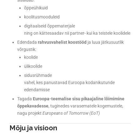
sisaldab:
õppeühikuid
koolitusmooduleid
digitaalseid õppematerjale
ning on kättesaadav nii partner- kui ka teistele koolidele
Edendada
rahvusvahelist koostööd
ja luua jätkusuutlik
võrgustik:
koolide
ülikoolide
sidusrühmade
vahel, kes panustavad Euroopa kodanikutunde
edendamisse
Tagada
Euroopa-teemalise sisu pikaajaline lõimimine
õppekavadesse
, tuginedes varasematele kogemustele,
nagu projekt
Europeans of Tomorrow (EoT)
Mõju ja visioon