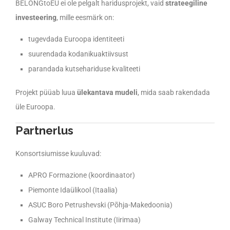
BELONGtoEU ei ole pelgalt haridusprojekt, vaid
strateegiline
investeering
, mille eesmärk on:
tugevdada Euroopa identiteeti
suurendada kodanikuaktiivsust
parandada kutsehariduse kvaliteeti
Projekt püüab luua
ülekantava mudeli
, mida saab rakendada
üle Euroopa.
Partnerlus
Konsortsiumisse kuuluvad:
APRO Formazione (koordinaator)
Piemonte Idaülikool (Itaalia)
ASUC Boro Petrushevski (Põhja-Makedoonia)
Galway Technical Institute (Iirimaa)