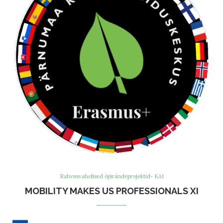
Rahvusvahelised õpirändeprojektid- KA1
MOBILITY MAKES US PROFESSIONALS XI