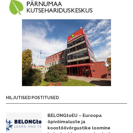
HILJUTISED POSTITUSED
BELONGtoEU – Euroopa
õpivõimaluste ja
koostöövõrgustike loomine