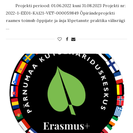
Projekti periood: 01.06.2022 kuni 31.08.2023 Projekti nr:
2022-1-EE01-KA121-VET-000059849 Õpirändeprojekti
raames toimub õppijate ja äsja lõpetanute praktika välisriigi
…