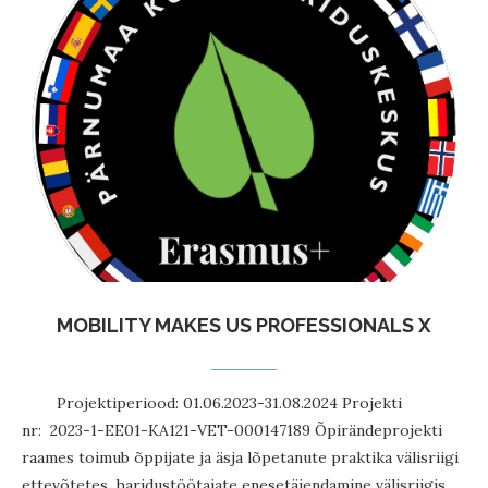
MOBILITY MAKES US PROFESSIONALS X
Projektiperiood: 01.06.2023-31.08.2024 Projekti
nr: 2023-1-EE01-KA121-VET-000147189 Õpirändeprojekti
raames toimub õppijate ja äsja lõpetanute praktika välisriigi
ettevõtetes, haridustöötajate enesetäiendamine välisriigis …