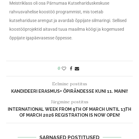
Meistriklass oli osa Pärnumaa Kutsehariduskeskuse
rahvusvahelise koostöö programmist, mis toetab
kutsehariduse arengut ja avardab õppijate silmaringi. Sellised
koostööprojektid aitavad tuua maailma köögi ja kogemused
õppijate igapäevasesse õppesse.
0
Eelmine postitus
KANDIDEERI ERASMUS+ ÕPIRÄNDESSE KUNI 11. MAINI!
Järgmine postitus
INTERNATIONAL WEEK FROM 9TH OF MARCH UNTIL 13TH
OF MARCH 2026 REGISTRATION IS NOW OPEN!
SARNASED POSTITUSED