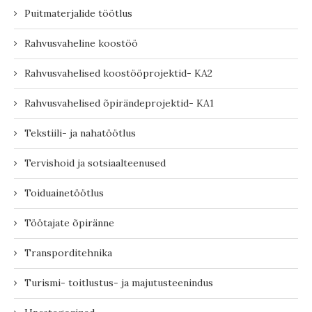
Puitmaterjalide töötlus
Rahvusvaheline koostöö
Rahvusvahelised koostööprojektid- KA2
Rahvusvahelised õpirändeprojektid- KA1
Tekstiili- ja nahatöötlus
Tervishoid ja sotsiaalteenused
Toiduainetöötlus
Töötajate õpiränne
Transporditehnika
Turismi- toitlustus- ja majutusteenindus