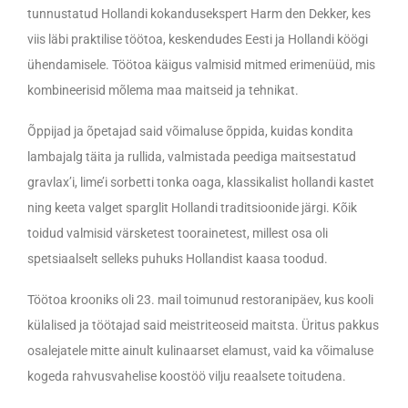
tunnustatud Hollandi kokandusekspert Harm den Dekker, kes
viis läbi praktilise töötoa, keskendudes Eesti ja Hollandi köögi
ühendamisele. Töötoa käigus valmisid mitmed erimenüüd, mis
kombineerisid mõlema maa maitseid ja tehnikat.
Õppijad ja õpetajad said võimaluse õppida, kuidas kondita
lambajalg täita ja rullida, valmistada peediga maitsestatud
gravlax’i, lime’i sorbetti tonka oaga, klassikalist hollandi kastet
ning keeta valget sparglit Hollandi traditsioonide järgi. Kõik
toidud valmisid värsketest toorainetest, millest osa oli
spetsiaalselt selleks puhuks Hollandist kaasa toodud.
Töötoa krooniks oli 23. mail toimunud restoranipäev, kus kooli
külalised ja töötajad said meistriteoseid maitsta. Üritus pakkus
osalejatele mitte ainult kulinaarset elamust, vaid ka võimaluse
kogeda rahvusvahelise koostöö vilju reaalsete toitudena.