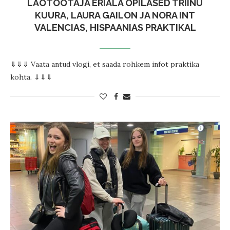
LAOTÖÖTAJA ERIALA ÕPILASED TRIINU
KUURA, LAURA GAILON JA NORA INT
VALENCIAS, HISPAANIAS PRAKTIKAL
⇓⇓⇓ Vaata antud vlogi, et saada rohkem infot praktika
kohta. ⇓⇓⇓