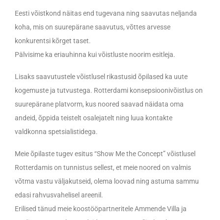
Eesti võistkond näitas end tugevana ning saavutas neljanda
koha, mis on suurepärane saavutus, võttes arvesse
konkurentsi kõrget taset.
Pälvisime ka eriauhinna kui võistluste noorim esitleja.
Lisaks saavutustele võistlusel rikastusid õpilased ka uute
kogemuste ja tutvustega. Rotterdami konsepsioonivõistlus on
suurepärane platvorm, kus noored saavad näidata oma
andeid, õppida teistelt osalejatelt ning luua kontakte
valdkonna spetsialistidega.
Meie õpilaste tugev esitus “Show Me the Concept” võistlusel
Rotterdamis on tunnistus sellest, et meie noored on valmis
võtma vastu väljakutseid, olema loovad ning astuma sammu
edasi rahvusvahelisel areenil.
Erilised tänud meie koostööpartneritele Ammende Villa ja