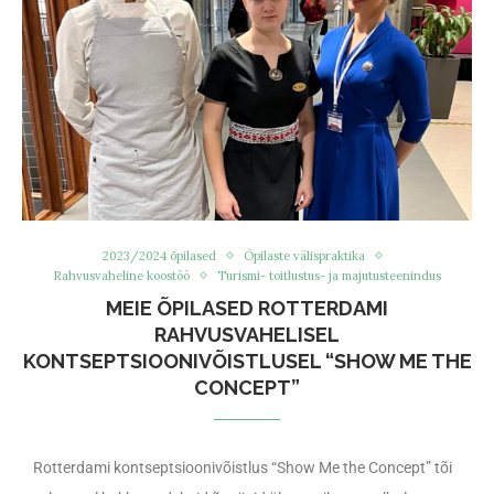
2023/2024 õpilased
Õpilaste välispraktika
Rahvusvaheline koostöö
Turismi- toitlustus- ja majutusteenindus
MEIE ÕPILASED ROTTERDAMI
RAHVUSVAHELISEL
KONTSEPTSIOONIVÕISTLUSEL “SHOW ME THE
CONCEPT”
Rotterdami kontseptsioonivõistlus “Show Me the Concept” tõi