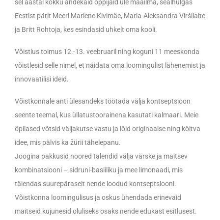
sel aastal kokku andekaid õppijaid üle maailma, sealhulgas
Eestist pärit Meeri Marlene Kivimäe, Maria-Aleksandra Viršilaite
ja Britt Rohtoja, kes esindasid uhkelt oma kooli.
Võistlus toimus 12.-13. veebruaril ning koguni 11 meeskonda
võistlesid selle nimel, et näidata oma loomingulist lähenemist ja
innovaatilisi ideid.
Võistkonnale anti ülesandeks töötada välja kontseptsioon
seente teemal, kus üllatustoorainena kasutati kalmaari. Meie
õpilased võtsid väljakutse vastu ja lõid originaalse ning köitva
idee, mis pälvis ka žürii tähelepanu.
Joogina pakkusid noored talendid välja värske ja maitsev
kombinatsiooni – sidruni-basiiliku ja mee limonaadi, mis
täiendas suurepäraselt nende loodud kontseptsiooni.
Võistkonna loomingulisus ja oskus ühendada erinevaid
maitseid kujunesid oluliseks osaks nende edukast esitlusest.