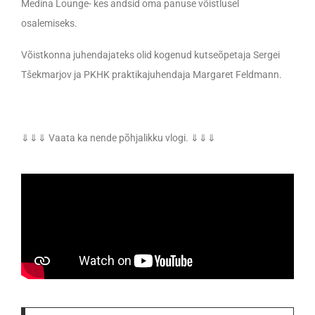
Medina Lounge- kes andsid oma panuse võistlusel
osalemiseks.
Võistkonna juhendajateks olid kogenud kutseõpetaja Sergei
Tšekmarjov ja PKHK praktikajuhendaja Margaret Feldmann.
⇓⇓⇓ Vaata ka nende põhjalikku vlogi. ⇓⇓⇓