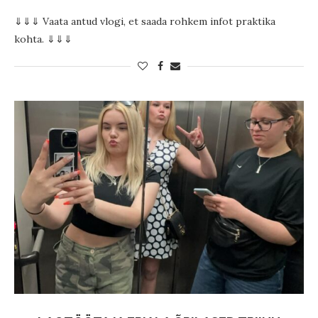
⇓⇓⇓ Vaata antud vlogi, et saada rohkem infot praktika
kohta. ⇓⇓⇓