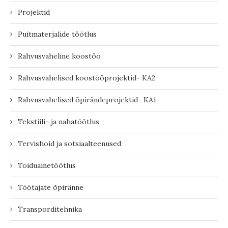
Projektid
Puitmaterjalide töötlus
Rahvusvaheline koostöö
Rahvusvahelised koostööprojektid- KA2
Rahvusvahelised õpirändeprojektid- KA1
Tekstiili- ja nahatöötlus
Tervishoid ja sotsiaalteenused
Toiduainetöötlus
Töötajate õpiränne
Transporditehnika