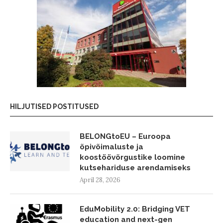
HILJUTISED POSTITUSED
BELONGtoEU – Euroopa
õpivõimaluste ja
koostöövõrgustike loomine
kutsehariduse arendamiseks
April 28, 2026
EduMobility 2.0: Bridging VET
education and next-gen