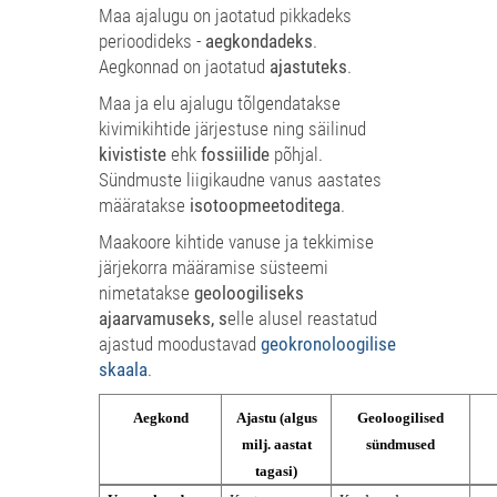
Maa ajalugu on jaotatud pikkadeks
perioodideks -
aegkondadeks
.
Aegkonnad on jaotatud
ajastuteks
.
Maa ja elu ajalugu tõlgendatakse
kivimikihtide järjestuse ning säilinud
kivististe
ehk
fossiilide
põhjal.
Sündmuste liigikaudne vanus aastates
määratakse
isotoopmeetoditega
.
Maakoore kihtide vanuse ja tekkimise
järjekorra määramise süsteemi
nimetatakse
geoloogiliseks
ajaarvamuseks, s
elle alusel reastatud
ajastud moodustavad
geokronoloogilise
skaala
.
Aegkond
Ajastu (algus
Geoloogilised
milj. aastat
sündmused
tagasi)