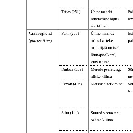
Triias (251)
Ühtse mandri
Pa
lõhenemise algus,
le
soe kliima
Vanaaegkond
Perm (299)
Ühtne manner,
Es
(
paleosoikum
)
mäestike teke,
pa
mandrijäätumised
lõunapoolkeral,
kuiv kliima
Karbon (359)
Merede pealetung,
Sõ
niiske kliima
me
Devon (416)
Maismaa kerkimine
Sõ
le
Silur (444)
Suured sisemered,
pehme kliima