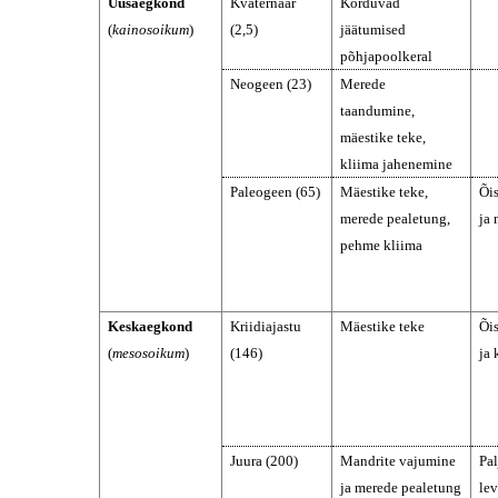
Uusaegkond
Kvaternaar
Korduvad
(
kainosoikum
)
(2,5)
jäätumised
põhjapoolkeral
Neogeen (23)
Merede
taandumine,
mäestike teke,
kliima jahenemine
Paleogeen (65)
Mäestike teke,
Õi
merede pealetung,
ja
pehme kliima
Keskaegkond
Kriidiajastu
Mäestike teke
Õi
(
mesosoikum
)
(146)
ja 
Juura (200)
Mandrite vajumine
Pa
ja merede pealetung
le