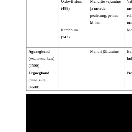
Ordoviitsium
Mandrite vajumine
Va
(488)
ja merede
me
pealetung, pehme
es
kliima
ma
Kambrium
Me
(542)
Aguaegkond
Mandri jäätumine
Eu
(
proterosoikum
)
hu
(2500)
Ürgaegkond
Pr
(
arhaikum
)
(4600)