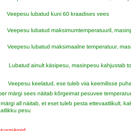
Veepesu lubatud kuni 60 kraadises vees
Veepesu lubatud maksimumtemperatuuril, masinp
Veepesu lubatud maksimaalne temperatuur, mas
Lubatud ainult käsipesu, masinpesu kahjustab t
Veepesu keelatud, ese tuleb viia keemilisse puh
r märgi sees näitab kõrgeimat pesuvee temperaruur
ärgi all näitab, et eset tuleb pesta ettevaatlikult, kak
aatlikku pesu
atusmärgid