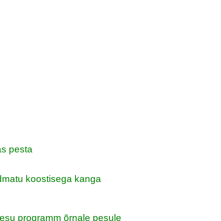
as pesta
dmatu koostisega kanga
esu programm õrnale pesule