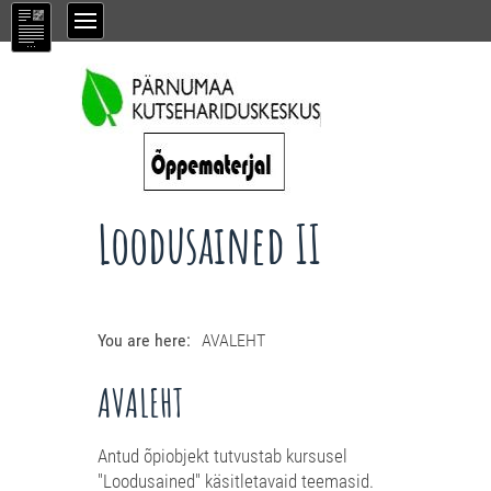
Loodusained II
You are here:
AVALEHT
AVALEHT
Antud õpiobjekt tutvustab kursusel
"Loodusained" käsitletavaid teemasid.