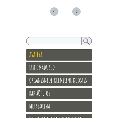
AVALEHT
ELU OMADUSED
ORGANISMIDE KEEMILINE KOOSTIS
RAKUÕPETUS
METABOLISM